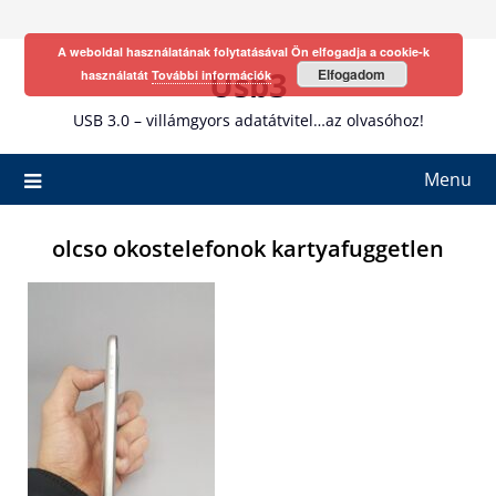
Skip
to
A weboldal használatának folytatásával Ön elfogadja a cookie-k
content
Usb3
Elfogadom
használatát
További információk
USB 3.0 – villámgyors adatátvitel…az olvasóhoz!
Menu
olcso okostelefonok kartyafuggetlen