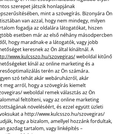
ntos szerepet játszik honlapjának
pszerűsítésében, mint a szövegírás. Bizonyára Ön
 tisztában van azzal, hogy nem mindegy, milyen
rtalom fogadja az oldalára látogatókat, hiszen
gtöbb esetben már az első néhány másodpercben
dől, hogy maradnak-e a látogatók, vagy jobb
hetőséget keresnek az Ön által kínáltnál. A
tp://www.kulcsszo.hu/szovegiras/
weboldal kitűnő
hetőségeket kínál az online marketing és a
resőoptimalizálás terén az Ön számára.
gyen szó tehát akár webáruházról, akár
t meg arról, hogy a szövegírás kiemelt
szovegiras/ weboldal remek választás az Ön
alommal feltölteni, vagy az online marketing
tottságának növeléséért, és ezzel együtt üzleti
ék voksukat a http://www.kulcsszo.hu/szovegiras/
 tudják, hogy a bizalom, amellyel hozzánk fordultak,
n gazdag tartalom, vagy linképítés –