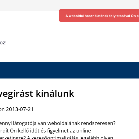
A weboldal használatának folytatásával Ön e
oz!
vegírást kínálunk
on 2013-07-21
nnyi látogatója van weboldalának rendszeresen?
rdít Ön kellő időt és figyelmet az online
rketingre? A keresőoptimalizálás legalább olyan