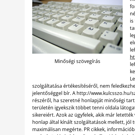
fo
né
is
ta
le
el
le
ht
Minőségi szövegírás
le
ke
Le
szolgáltatása értékesítéséről, nem feledkezhe
jelentőséggel bír. A http://www.kulcsszo.hu/
részéről, ha szeretné honlapját minőségi tart
területén igyekszik többet tenni oldala látoga
sikereiért. Azok az ügyfelek, akik már letett
honlap által kínált szolgáltatások mellett, jól
maximálisan megérte. PR cikkek, információba