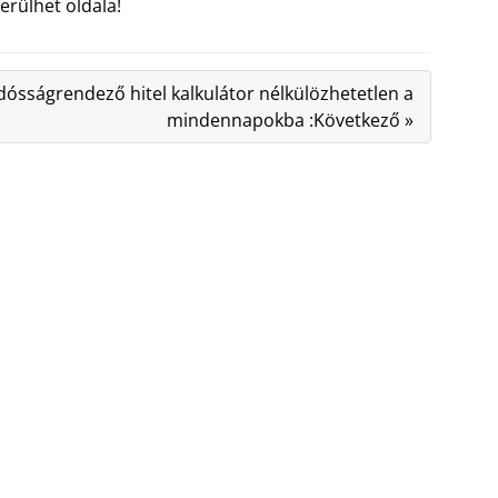
erülhet oldala!
dósságrendező hitel kalkulátor nélkülözhetetlen a
mindennapokba :Következő »