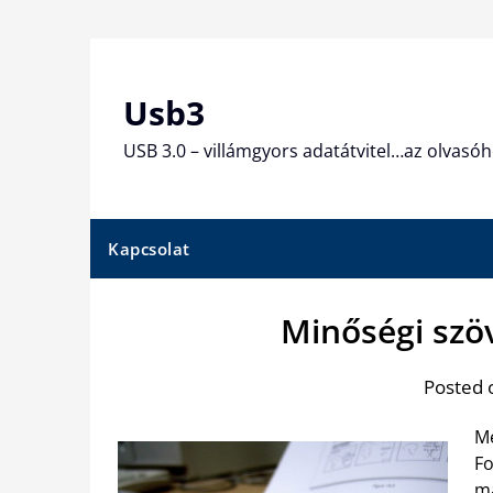
Skip
to
content
Usb3
USB 3.0 – villámgyors adatátvitel…az olvasóh
Kapcsolat
Minőségi szö
Posted 
Me
Fo
ma