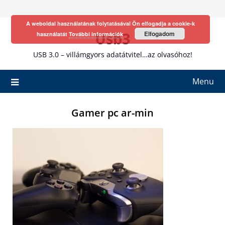
Skip
to
A weboldal használatának folytatásával Ön elfogadja a cookie-k
content
Usb3
Elfogadom
használatát
További információk
USB 3.0 – villámgyors adatátvitel…az olvasóhoz!
Menu
Gamer pc ar-min