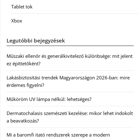
Tablet tok
Xbox
Legutóbbi bejegyzések
Műszaki ellenőr és generálkivitelező különbsége: mit jelent
ez építtetőként?
Lakásbiztosítási trendek Magyarországon 2026-ban: mire
érdemes figyelni?
Műköröm UV lámpa nélkül: lehetséges?
Dermatochalasis szemészeti kezelése: mikor lehet indokolt
a beavatkozás?
Mi a baromfi itató rendszerek szerepe a modern