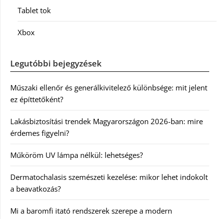
Tablet tok
Xbox
Legutóbbi bejegyzések
Műszaki ellenőr és generálkivitelező különbsége: mit jelent
ez építtetőként?
Lakásbiztosítási trendek Magyarországon 2026-ban: mire
érdemes figyelni?
Műköröm UV lámpa nélkül: lehetséges?
Dermatochalasis szemészeti kezelése: mikor lehet indokolt
a beavatkozás?
Mi a baromfi itató rendszerek szerepe a modern