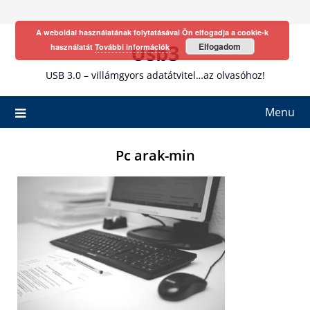
Skip
to
A weboldal használatának folytatásával Ön elfogadja a cookie-k
content
Usb3
Elfogadom
használatát
További információk
USB 3.0 – villámgyors adatátvitel…az olvasóhoz!
Menu
Pc arak-min