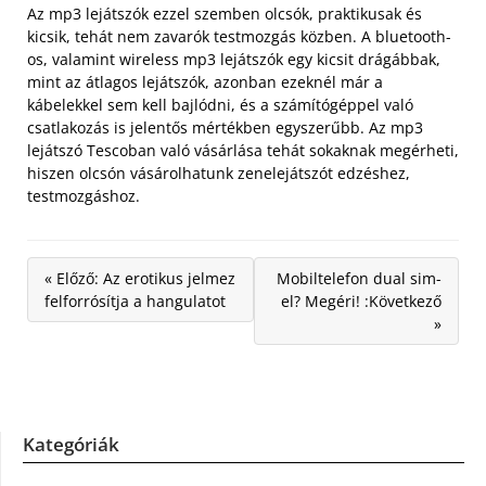
Az mp3 lejátszók ezzel szemben olcsók, praktikusak és
kicsik, tehát nem zavarók testmozgás közben. A bluetooth-
os, valamint wireless mp3 lejátszók egy kicsit drágábbak,
mint az átlagos lejátszók, azonban ezeknél már a
kábelekkel sem kell bajlódni, és a számítógéppel való
csatlakozás is jelentős mértékben egyszerűbb. Az mp3
lejátszó Tescoban való vásárlása tehát sokaknak megérheti,
hiszen olcsón vásárolhatunk zenelejátszót edzéshez,
testmozgáshoz.
« Előző: Az erotikus jelmez
Mobiltelefon dual sim-
felforrósítja a hangulatot
el? Megéri! :Következő
»
Kategóriák