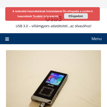
Skip
to
A weboldal használatának folytatásával Ön elfogadja a cookie-k
content
Usb3
Elfogadom
használatát
További információk
USB 3.0 – villámgyors adatátvitel…az olvasóhoz!
Menu