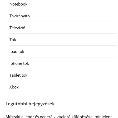
Notebook
Távirányító
Televízió
Tok
Ipad tok
Iphone tok
Tablet tok
Xbox
Legutóbbi bejegyzések
Műszaki ellenőr és generálkivitelező különbsége: mit jelent