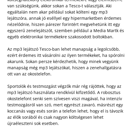
van szükségünk, akkor sokan a Tesco-t választják. Aki
egyáltalán nem akar például sokat költeni egy mp3
lejátszóra, annak jó eséllyel egy hipermarketben érdemes
nézelődnie, hiszen párezer forintért megvehetünk itt egy
egyszerű zenelejátszót, szemben például a Media Martk és
egyéb elektronikai termékekre szakosodott boltokban.
Az mp3 lejátszó Tesco-ban lehet manapság a legolcsóbb,
ezért érdemes itt vásárolni az ilyen termékeket, ha spórolni
akarunk. Sokan persze kérdezhetik, hogy minek vegyünk
manapság még mp3 lejátszókat, hiszen a zenehallgatásra
ott van az okostelefon.
Sportolók és testmozgást végzők már rég rájöttek, hogy az
mp3 lejátszó használata rendkívül kifizetődő. A robosztus
okostelefont senki sem szívesen viszi magával, ha intenzív
testmozgásról van szó, mert egyrészt zavaró, másrészt egy
koccanás vagy esés során a telefon lehet, hogy el is távozik
az élők sorából és csak nagyon költségesen lehet
újraéleszteni sok esetben.