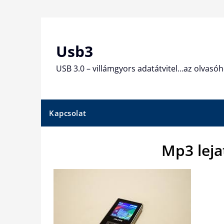
Skip
to
content
Usb3
USB 3.0 – villámgyors adatátvitel…az olvasóh
Kapcsolat
Mp3 leja