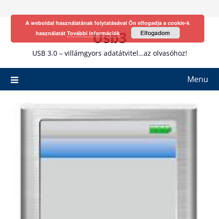
Skip
to
A weboldal használatának folytatásával Ön elfogadja a cookie-k
content
Usb3
Elfogadom
használatát
További információk
USB 3.0 – villámgyors adatátvitel…az olvasóhoz!
Menu