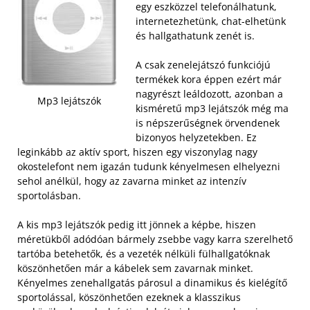
egy eszközzel telefonálhatunk,
internetezhetünk, chat-elhetünk
és hallgathatunk zenét is.
A csak zenelejátszó funkciójú
termékek kora éppen ezért már
nagyrészt leáldozott, azonban a
Mp3 lejátszók
kisméretű mp3 lejátszók még ma
is népszerűségnek örvendenek
bizonyos helyzetekben. Ez
leginkább az aktív sport, hiszen egy viszonylag nagy
okostelefont nem igazán tudunk kényelmesen elhelyezni
sehol anélkül, hogy az zavarna minket az intenzív
sportolásban.
A kis mp3 lejátszók pedig itt jönnek a képbe, hiszen
méretükből adódóan bármely zsebbe vagy karra szerelhető
tartóba betehetők, és a vezeték nélküli fülhallgatóknak
köszönhetően már a kábelek sem zavarnak minket.
Kényelmes zenehallgatás párosul a dinamikus és kielégítő
sportolással, köszönhetően ezeknek a klasszikus