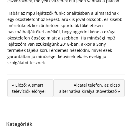
eszközöknek, melyek évtizedek óta jelen vannak a piacon.
Habár az mp3 lejátszók funkcionalitásban alulmaradnak
egy okostelefonhoz képest, áruk is jóval olcsóbb, és kisebb
méretüknek köszönhetően sportolók tökéletesen
használhatják őket anélkül, hogy aggódni kéne a drága
okostelefon épsége miatt a zsebben. Ha minőségi mp3
lejátszóra van szükségünk 2018-ban, akkor a Sony
termékek tájéka körül érdemes nézelődni, mivel ezek
garantáltan jó minőséget képviselnek, és évekig jó
szolgálatot tesznek.
« Előző: A smart
Alcatel telefon, az olcsó
televíziók előnyei
alternatíva királya :Következő »
Kategóriák