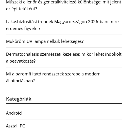
Műszaki ellenőr és generálkivitelező különbsége: mit jelent
ez építtetőként?
Lakásbiztosítási trendek Magyarországon 2026-ban: mire
érdemes figyelni?
Műköröm UV lámpa nélkül: lehetséges?
Dermatochalasis szemészeti kezelése: mikor lehet indokolt
a beavatkozás?
Mi a baromfi itató rendszerek szerepe a modern
állattartásban?
Kategóriák
Android
Asztali PC