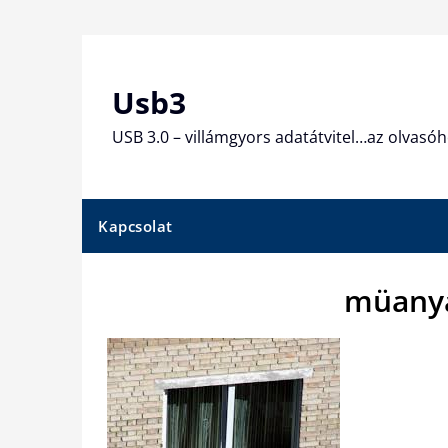
Skip
to
content
Usb3
USB 3.0 – villámgyors adatátvitel…az olvasóh
Kapcsolat
müanya