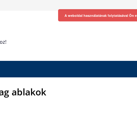
A weboldal használatának folytatásával Ön e
oz!
g ablakok