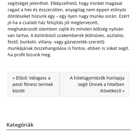
segítséget jelenthet.
Elképzelhető, hogy minket magával
ragad a hév és ésszerűtlen, anyagilag nem éppen előnyös
döntéseket hozunk egy – egy ilyen nagy munka során. Ezért
jó ha a családi ház felújítás jól megtervezett,
meghatározott ütemben zajlik és minden költség nyilván
van tartva. A különböző szakemberek (kőműves, asztalos,
festő, burkoló, villany- vagy gázvezeték-szerelő)
munkájának összehangolása is fontos, ebben is sokat segít,
ha profit bízunk meg.
« Előző: Válogass a
A hitelügyintézők honlapja
pesti fitness termek
segít Önnek a hitelben
között
:Következő »
Kategóriák