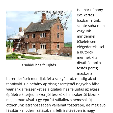
Ha már néhány
éve kertes
házban élünk,
szinte soha nem
vagyunk
mindennel
tökéletesen
elégedettek. Hol
a bútorok
mennek ki a
divatból, hol a
Családi ház felújítás
festés pereg,
máskor a
berendezések mondják fel a szolgálatot, mindig akad
tennivaló. Ha néhány apróság cseréjénél nagyobb fába
vágnánk a fejszénket és a családi ház felújítás az egész
épületre kiterjed, akkor jól tesszük, ha szakértőt bízunk
meg a munkával. Egy építési vállalkozó nemcsak új
otthonunk létrehozásában vállalhat főszerepe, de meglévő
fészkünk modernizálásában, felfrissítésében is nagy