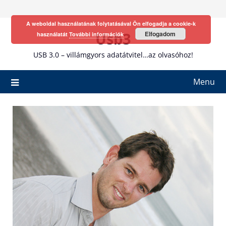
Skip
to
A weboldal használatának folytatásával Ön elfogadja a cookie-k
content
Usb3
Elfogadom
használatát
További információk
USB 3.0 – villámgyors adatátvitel…az olvasóhoz!
Menu