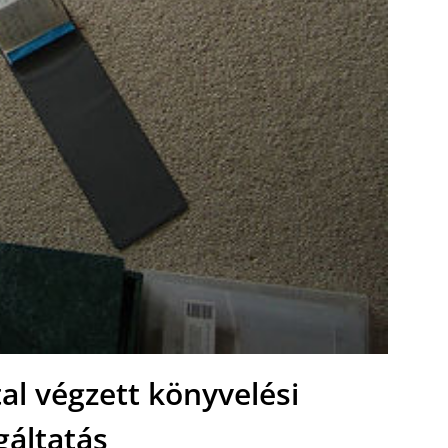
al végzett könyvelési
gáltatás