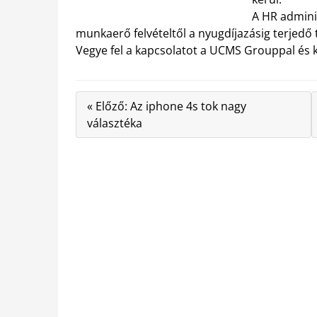
A HR adminis
munkaerő felvételtől a nyugdíjazásig terjedő
Vegye fel a kapcsolatot a UCMS Grouppal és ké
« Előző: Az iphone 4s tok nagy
választéka