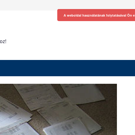
A weboldal használatának folytatásával Ön e
oz!