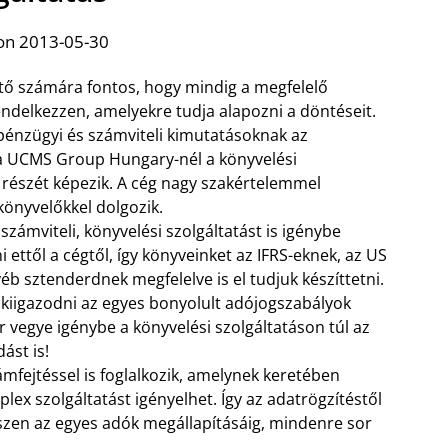
on 2013-05-30
tő számára fontos, hogy mindig a megfelelő
endelkezzen, amelyekre tudja alapozni a döntéseit.
 pénzügyi és számviteli kimutatásoknak az
 a UCMS Group Hungary-nél a könyvelési
 részét képezik. A cég nagy szakértelemmel
könyvelőkkel dolgozik.
zámviteli, könyvelési szolgáltatást is igénybe
 ettől a cégtől, így könyveinket az IFRS-eknek, az US
b sztenderdnek megfelelve is el tudjuk készíttetni.
kiigazodni az egyes bonyolult adójogszabályok
r vegye igénybe a könyvelési szolgáltatáson túl az
ást is!
mfejtéssel is foglalkozik, amelynek keretében
lex szolgáltatást igényelhet. Így az adatrögzítéstől
szen az egyes adók megállapításáig, mindenre sor