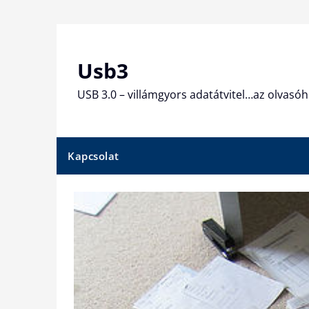
Skip
to
content
Usb3
USB 3.0 – villámgyors adatátvitel…az olvasóh
Kapcsolat