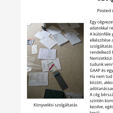
Posted 
Egy cégveze
adatokkal r
A különféle
elkészítése
szolgáltatás
rendelkező 
Nemzetközi s
tudunk venni
GAAP és egyé
Ha nem tud 
között, akko
adótanácsad
A cég bérszá
szintén komp
Könyvelési szolgáltatás
kezdve, egé
kerül.