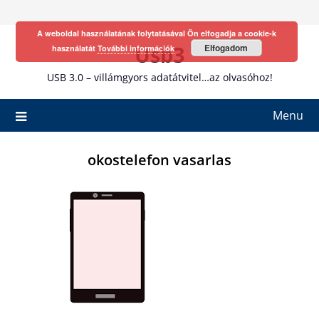
Skip
to
A weboldal használatának folytatásával Ön elfogadja a cookie-k
content
Usb3
Elfogadom
használatát
További információk
USB 3.0 – villámgyors adatátvitel…az olvasóhoz!
Menu
okostelefon vasarlas