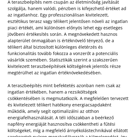
A teraszbeépítés nem csupán az életminőség javítását
szolgálja, hanem valódi, pénzben is kifejezhető értéket ad
az ingatlanhoz. Egy professzionálisan kivitelezett,
esztétikus terasz vagy télikert jelentősen növeli az ingatlan
piaci értékét, ami különösen előnyös lehet egy esetleges
jövőbeni értékesítés során. A megnövekedett hasznos
alapterület önmagában is értéknövelő tényező, de a
télikert által biztosított különleges életérzés és
funkcionalitás tovább fokozza a vonzerőt a potenciális
vásárlók szemében. Statisztikák szerint a szakszerűen
kivitelezett teraszbeépítések költségének jelentős része
megtérülhet az ingatlan értéknövekedésében.
A teraszbeépítés mint befektetés azonban nem csak az
ingatlan értékében, hanem a rezsiköltségek
csökkentésében is megmutatkozik. A megfelelően tervezett
és kivitelezett télikert hatékony energiacsapdaként
működik, amely segít optimalizálni az otthon
energiafelhasználását. A téli időszakban a beérkező
napfény energiáját hasznosítva csökkentheti a fűtési
költségeket, míg a megfelelő árnyékolástechnikával ellátott
szerkezetek nyáron megakadályozzák a túlmelegedést, így