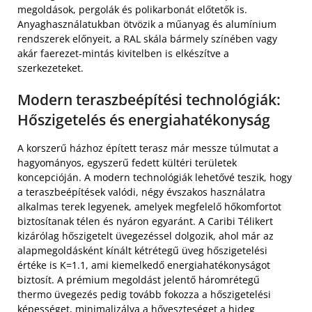
megoldások, pergolák és polikarbonát előtetők is.
Anyaghasználatukban ötvözik a műanyag és alumínium
rendszerek előnyeit, a RAL skála bármely színében vagy
akár faerezet-mintás kivitelben is elkészítve a
szerkezeteket.
Modern teraszbeépítési technológiák:
Hőszigetelés és energiahatékonyság
A korszerű házhoz épített terasz már messze túlmutat a
hagyományos, egyszerű fedett kültéri területek
koncepcióján. A modern technológiák lehetővé teszik, hogy
a teraszbeépítések valódi, négy évszakos használatra
alkalmas terek legyenek, amelyek megfelelő hőkomfortot
biztosítanak télen és nyáron egyaránt. A Caribi Télikert
kizárólag hőszigetelt üvegezéssel dolgozik, ahol már az
alapmegoldásként kínált kétrétegű üveg hőszigetelési
értéke is K=1.1, ami kiemelkedő energiahatékonyságot
biztosít. A prémium megoldást jelentő háromrétegű
thermo üvegezés pedig tovább fokozza a hőszigetelési
képességet, minimalizálva a hőveszteséget a hideg