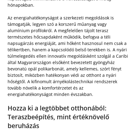
hónapokban.
Az energiahatékonyságot a szerkezeti megoldások is
támogatják, legyen szó a korszerű műanyag vagy
alumínium profilokról. A megfelelően tájolt terasz
természetes hőcsapdaként működik, befogva a téli
napsugárzás energiáját, ami hőként hasznosul nem csak a
télikertben, hanem a kapcsolódó belső terekben is. A nyári
túlmelegedés ellen innovatív megoldásként szolgál a Caribi
által Magyarországon elsőként bevezetett gyöngyház
bevonatú opál polikarbonát, amely kellemes, szórt fényt
biztosít, miközben hatékonyan védi az otthont a nyári
hőségtől. A kifinomult árnyékolástechnikai rendszerek
tovább növelik a komfortérzetet és az
energiahatékonyságot minden évszakban.
Hozza ki a legtöbbet otthonából:
Teraszbeépítés, mint értéknövelő
beruházás