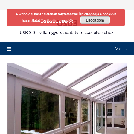
Skip
to
A weboldal használatának folytatásával Ön elfogadja a cookie-k
content
Usb3
Elfogadom
használatát
További információk
USB 3.0 – villámgyors adatátvitel…az olvasóhoz!
Menu