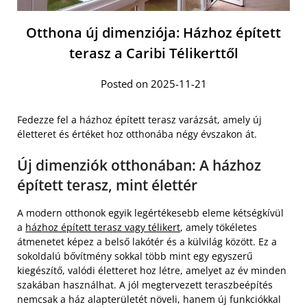
Otthona új dimenziója: Házhoz épített
terasz a Caribi Télikerttől
Posted on 2025-11-21
Fedezze fel a házhoz épített terasz varázsát, amely új
életteret és értéket hoz otthonába négy évszakon át.
Új dimenziók otthonában: A házhoz
épített terasz, mint élettér
A modern otthonok egyik legértékesebb eleme kétségkívül
a
házhoz épített terasz vagy télikert
, amely tökéletes
átmenetet képez a belső lakótér és a külvilág között. Ez a
sokoldalú bővítmény sokkal több mint egy egyszerű
kiegészítő, valódi életteret hoz létre, amelyet az év minden
szakában használhat. A jól megtervezett teraszbeépítés
nemcsak a ház alapterületét növeli, hanem új funkciókkal