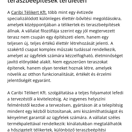
teraszbeépítések területén
A
Caribi Télikert Kft.
több mint egy évtizede
specializálódott különleges élettér-bővítési megoldásokra,
amelyek középpontjában a télikertek és teraszbeépítések
állnak. A vállalat filozófiája szerint egy jól megtervezett
terasz nem csupán egy építészeti elem, hanem egy
teljesen új, teljes értékű élettér létrehozását jelenti. A
szakértő csapat komplex műszaki tudással rendelkezik,
amelyet az ügyfelek számára kézzelfogható, életminőséget
javító előnyökké alakít. Nem egyszerűen teraszokat
építenek, hanem olyan tereket hoznak létre, amelyek
növelik az otthon funkcionalitását, értékét és érzelmi
jelentőségét egyaránt.
A Caribi Télikert Kft. szolgáltatása a teljes folyamatot lefedi
a tervezéstől a kivitelezésig. Az ingyenes helyszíni
felméréstől kezdve a tervezésen, gyártáson át a telepítésig
mindent egy kézből biztosítanak, ami kiszámíthatóságot és
kényelmet garantál az ügyfelek számára. A vállalat széles
termékpalettával rendelkezik: kínálatukban megtalálhatók
a hőszigetelt télikertek, különböző teraszbeépítési