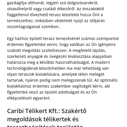
gazdagítja otthonát, legyen szó dolgozósarokról,
olvasóhelyről vagy családi étkezőről. Az évszakoktól
függetlenül élvezhető terasz közelebb hozza Önt a
természethez, miközben védelmet nyújt az időjárás
viszontagságaival szemben.
Egy házhoz épített terasz tervezésénél számos szempontot
érdemes figyelembe venni, hogy valóban az Ön igényeire
szabott megoldás születhessen. A megfelelő tájolás,
szerkezeti anyagok és üvegezés kiválasztása alapjaiban
határozza meg a későbbi használhatóságot. A modern
technológiáknak köszönhetően ma már lehetőség van
olyan teraszok kialakítására, amelyek télen meleget
tartanak, nyáron pedig nem melegszenek túl. Az optimális
kialakításhoz érdemes szakember segítségét kérni, aki
figyelembe veszi az épület adottságait és az Ön
elképzeléseit egyaránt.
Caribi Télikert Kft.: Szakértő
megoldások télikertek és