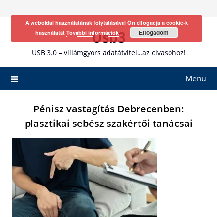
Skip
to
A weboldal használatának folytatásával Ön elfogadja a cookie-k
content
Usb3
Elfogadom
használatát
További információk
USB 3.0 – villámgyors adatátvitel…az olvasóhoz!
Menu
Pénisz vastagítás Debrecenben:
plasztikai sebész szakértői tanácsai