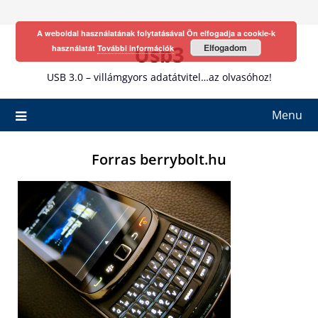
Skip
to
A weboldal használatának folytatásával Ön elfogadja a cookie-k
content
Usb3
Elfogadom
használatát
További információk
USB 3.0 – villámgyors adatátvitel…az olvasóhoz!
Menu
Forras berrybolt.hu