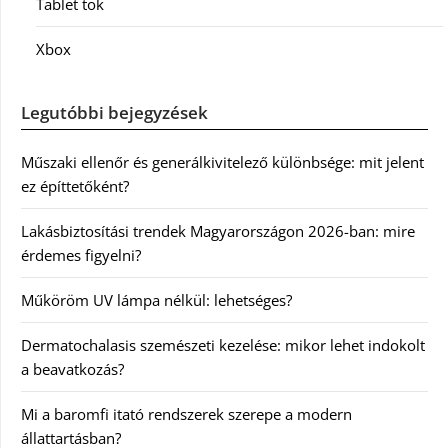
Tablet tok
Xbox
Legutóbbi bejegyzések
Műszaki ellenőr és generálkivitelező különbsége: mit jelent
ez építtetőként?
Lakásbiztosítási trendek Magyarországon 2026-ban: mire
érdemes figyelni?
Műköröm UV lámpa nélkül: lehetséges?
Dermatochalasis szemészeti kezelése: mikor lehet indokolt
a beavatkozás?
Mi a baromfi itató rendszerek szerepe a modern
állattartásban?