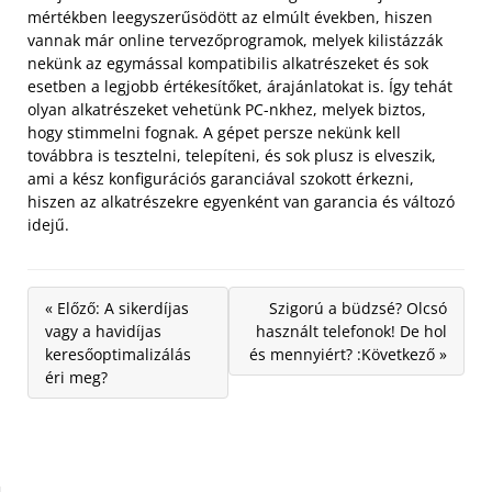
mértékben leegyszerűsödött az elmúlt években, hiszen
vannak már online tervezőprogramok, melyek kilistázzák
nekünk az egymással kompatibilis alkatrészeket és sok
esetben a legjobb értékesítőket, árajánlatokat is. Így tehát
olyan alkatrészeket vehetünk PC-nkhez, melyek biztos,
hogy stimmelni fognak. A gépet persze nekünk kell
továbbra is tesztelni, telepíteni, és sok plusz is elveszik,
ami a kész konfigurációs garanciával szokott érkezni,
hiszen az alkatrészekre egyenként van garancia és változó
idejű.
« Előző: A sikerdíjas
Szigorú a büdzsé? Olcsó
vagy a havidíjas
használt telefonok! De hol
keresőoptimalizálás
és mennyiért? :Következő »
éri meg?