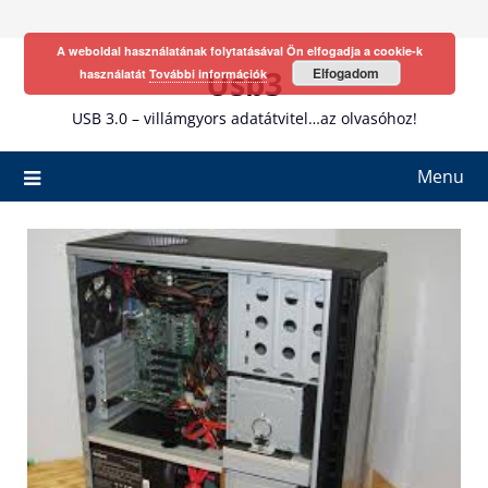
Skip
to
A weboldal használatának folytatásával Ön elfogadja a cookie-k
content
Usb3
Elfogadom
használatát
További információk
USB 3.0 – villámgyors adatátvitel…az olvasóhoz!
Menu