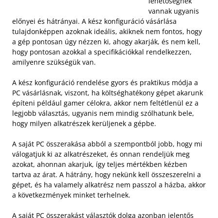
lehetőségnek
vannak ugyanis
előnyei és hátrányai. A kész konfiguráció vásárlása
tulajdonképpen azoknak ideális, akiknek nem fontos, hogy
a gép pontosan úgy nézzen ki, ahogy akarják, és nem kell,
hogy pontosan azokkal a specifikációkkal rendelkezzen,
amilyenre szükségük van.
A kész konfiguráció rendelése gyors és praktikus módja a
PC vásárlásnak, viszont, ha költséghatékony gépet akarunk
építeni például gamer célokra, akkor nem feltétlenül ez a
legjobb választás, ugyanis nem mindig szólhatunk bele,
hogy milyen alkatrészek kerüljenek a gépbe.
A saját PC összerakása abból a szempontból jobb, hogy mi
válogatjuk ki az alkatrészeket, és onnan rendeljük meg
azokat, ahonnan akarjuk, így teljes mértékben kézben
tartva az árat. A hátrány, hogy nekünk kell összeszerelni a
gépet, és ha valamely alkatrész nem passzol a házba, akkor
a következmények minket terhelnek.
A saját PC összerakást választók dolga azonban jelentős