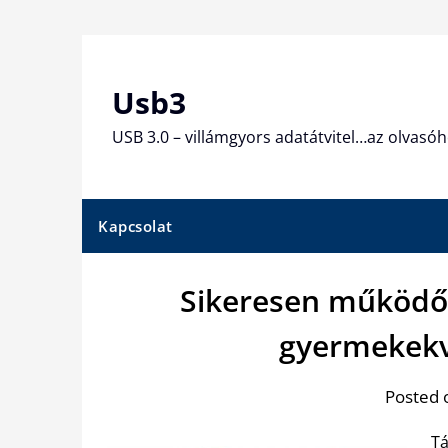
Skip
to
content
Usb3
USB 3.0 – villámgyors adatátvitel…az olvasóh
Kapcsolat
Sikeresen működő 
gyermekekv
Posted 
T