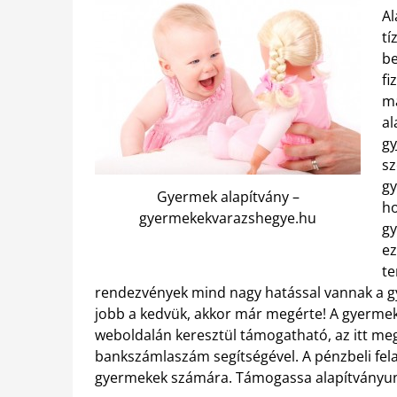
Al
tí
be
fi
ma
al
g
sz
gy
Gyermek alapítvány –
ho
gyermekekvarazshegye.hu
gy
ez
te
rendezvények mind nagy hatással vannak a g
jobb a kedvük, akkor már megérte! A gyerme
weboldalán keresztül támogatható, az itt m
bankszámlaszám segítségével. A pénzbeli felaj
gyermekek számára. Támogassa alapítványun