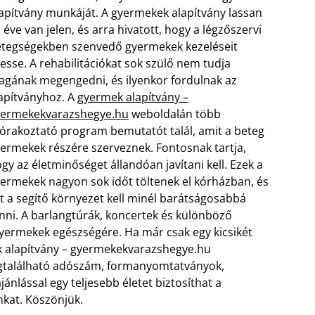
apítvány munkáját. A gyermekek alapítvány lassan
z éve van jelen, és arra hivatott, hogy a légzőszervi
tegségekben szenvedő gyermekek kezeléseit
zesse. A rehabilitációkat sok szülő nem tudja
gának megengedni, és ilyenkor fordulnak az
apítványhoz. A
gyermek alapítvány –
yermekekvarazshegye.hu
weboldalán több
órakoztató program bemutatót talál, amit a beteg
ermekek részére szerveznek. Fontosnak tartja,
gy az életminőséget állandóan javítani kell. Ezek a
ermekek nagyon sok időt töltenek el kórházban, és
t a segítő környezet kell minél barátságosabbá
nni.
A barlangtúrák, koncertek és különböző
yermekek egészségére. Ha már csak egy kicsikét
k alapítvány – gyermekekvarazshegye.hu
egtalálható adószám, formanyomtatványok,
ánlással egy teljesebb életet biztosíthat a
kat. Köszönjük.