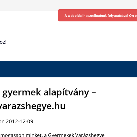
A weboldal használatának folytatásával Ön e
oz!
gyermek alapítvány –
arazshegye.hu
on 2012-12-09
ámogasson minket, a Gyermekek Varázshegye