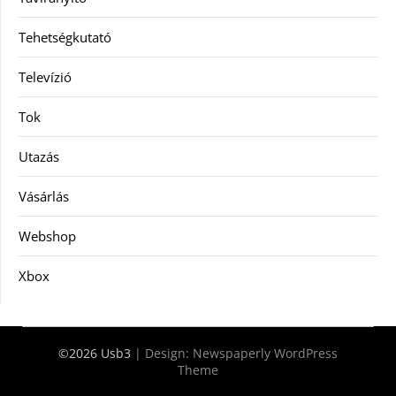
Tehetségkutató
Televízió
Tok
Utazás
Vásárlás
Webshop
Xbox
©2026 Usb3
| Design:
Newspaperly WordPress
Theme