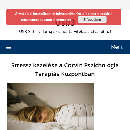
Skip
to
A weboldal használatának folytatásával Ön elfogadja a cookie-k
content
Usb3
Elfogadom
használatát
További információk
USB 3.0 – villámgyors adatátvitel…az olvasóhoz!
Menu
Stressz kezelése a Corvin Pszichológia
Terápiás Központban