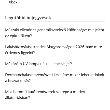
Xbox
Legutóbbi bejegyzések
Műszaki ellenőr és generálkivitelező különbsége: mit jelent
ez építtetőként?
Lakásbiztosítási trendek Magyarországon 2026-ban: mire
érdemes figyelni?
Műköröm UV lámpa nélkül: lehetséges?
Dermatochalasis szemészeti kezelése: mikor lehet indokolt
a beavatkozás?
Mi a baromfi itató rendszerek szerepe a modern
állattartásban?