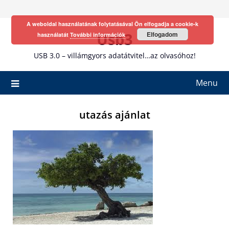
Skip
to
A weboldal használatának folytatásával Ön elfogadja a cookie-k
content
Usb3
Elfogadom
használatát
További információk
USB 3.0 – villámgyors adatátvitel…az olvasóhoz!
Menu
utazás ajánlat