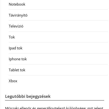
Notebook
Távirányító
Televízió
Tok
Ipad tok
Iphone tok
Tablet tok
Xbox
Legutóbbi bejegyzések
Műszaki ellenőr és generálkivitelező különbsége: mit jelent