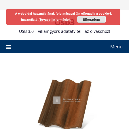
Skip
to
A weboldal használatának folytatásával Ön elfogadja a cookie-k
content
Usb3
Elfogadom
használatát
További információk
USB 3.0 – villámgyors adatátvitel…az olvasóhoz!
Menu