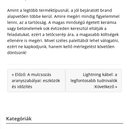
Amint a legtöbb terméktípusnál, a jól bejáratott brand
alapvetően többe kerül. Amire megéri mindig figyelemmel
lenni, az a tartósság. A magas minőségű égetett kerámia
vagy betonelemek sok évtizeden keresztül ellátják a
feladatukat, ezért a tetőcserép ára, a magasabb költségek
ellenére is megéri. Mivel széles palettából lehet válogatni,
ezért ne kapkodjunk, hanem kellő mérlegelést követően
döntsünk!
« Előző: A mulcsozás
Lightning kábel: a
aranyszabályai: eszközök
legfontosabb tudnivalók
és időzítés
:Következő »
Kategóriák