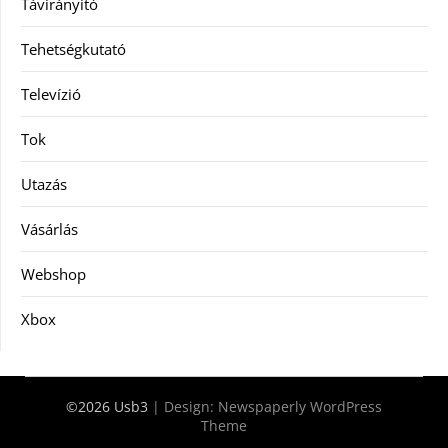
Távirányító
Tehetségkutató
Televízió
Tok
Utazás
Vásárlás
Webshop
Xbox
©2026 Usb3
| Design:
Newspaperly WordPress
Theme