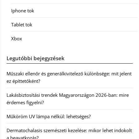
Iphone tok
Tablet tok
Xbox
Legutóbbi bejegyzések
Műszaki ellenőr és generálkivitelező különbsége: mit jelent
ez építtetőként?
Lakásbiztosítási trendek Magyarországon 2026-ban: mire
érdemes figyelni?
Műköröm UV lámpa nélkül: lehetséges?
Dermatochalasis szemészeti kezelése: mikor lehet indokolt
a beavatkozás?