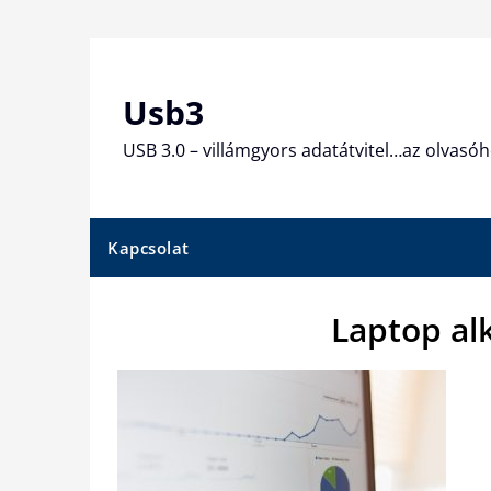
Skip
to
content
Usb3
USB 3.0 – villámgyors adatátvitel…az olvasóh
Kapcsolat
Laptop al