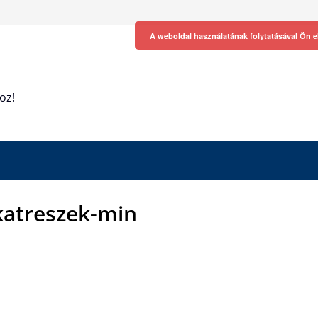
A weboldal használatának folytatásával Ön e
oz!
katreszek-min