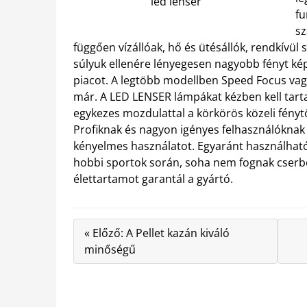
led lenser
fu
sz
függően vízállóak, hő és ütésállók, rendkívü
súlyuk ellenére lényegesen nagyobb fényt kép
piacot. A legtöbb modellben Speed Focus va
már.
A LED LENSER lámpákat kézben kell tart
egykezes mozdulattal a körkörös közeli fénytől
Profiknak és nagyon igényes felhasználóknak 
kényelmes használatot. Egyaránt használha
hobbi sportok során, soha nem fognak cserbe
élettartamot garantál a gyártó.
« Előző: A Pellet kazán kiváló
minőségű