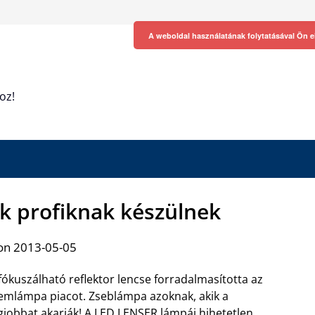
A weboldal használatának folytatásával Ön e
oz!
ák profiknak készülnek
on 2013-05-05
fókuszálható reflektor lencse forradalmasította az
emlámpa piacot. Zseblámpa azoknak, akik a
gjobbat akarják!
A LED LENSER lámpái hihetetlen