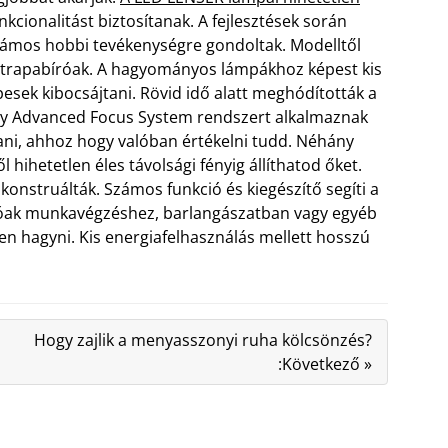
nkcionalitást biztosítanak. A fejlesztések során
ámos hobbi tevékenységre gondoltak. Modelltől
l strapabíróak. A hagyományos lámpákhoz képest kis
esek kibocsájtani. Rövid idő alatt meghódították a
gy Advanced Focus System rendszert alkalmaznak
ani, ahhoz hogy valóban értékelni tudd. Néhány
 hihetetlen éles távolsági fényig állíthatod őket.
konstruálták. Számos funkció és kiegészítő segíti a
tóak munkavégzéshez, barlangászatban vagy egyéb
n hagyni. Kis energiafelhasználás mellett hosszú
Hogy zajlik a menyasszonyi ruha kölcsönzés?
:Következő »