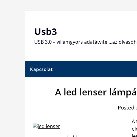
Skip
to
content
Usb3
USB 3.0 – villámgyors adatátvitel…az olvasóh
Kapcsolat
A led lenser lámp
Posted 
A 
el
le