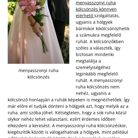
menyasszonyi ruha
kölcsönzés könnyen
elérhető
szolgáltatás,
ugyanis a hölgyek
bármikor kikölcsönözhetik
a számukra megfelelő
ruhát. A kölcsönzőkben
széles a választék, így
biztosan mindenki
megtalálja a
személyiségéhez
menyasszonyi ruha
leginkább megfelelő
kölcsönzés
ruhát. A menyasszonyi
ruha kölcsönzés nem
nehéz, ugyanis a
kölcsönző honlapján a ruhák képeken is megnézhetőek. Így
már előre el tudják dönteni a hölgyek azt, hogy melyik az a
ruha, ami szóba jöhet. Kétségtelen, hogy a sok ruha közül
olykor nehéz lehet választani, ezért érdemes időben
elkezdeni a keresést. A menyasszonyi ruha kölcsönzéskor,
kiegészítők között is válogathatnak a hölgyek, mint például