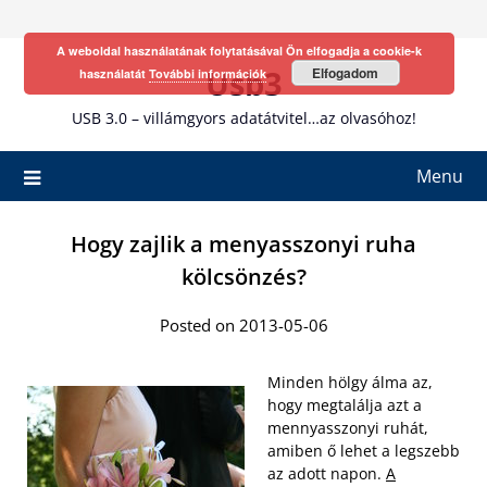
Skip
to
A weboldal használatának folytatásával Ön elfogadja a cookie-k
content
Usb3
Elfogadom
használatát
További információk
USB 3.0 – villámgyors adatátvitel…az olvasóhoz!
Menu
Hogy zajlik a menyasszonyi ruha
kölcsönzés?
Posted on 2013-05-06
Minden hölgy álma az,
hogy megtalálja azt a
mennyasszonyi ruhát,
amiben ő lehet a legszebb
az adott napon.
A