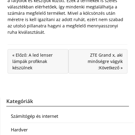
a fátyolok és kesztyűk között. Ezek a termékek is széles
választékban elérhetőek, így mindenki megtalálhatja a
számára megfelelő terméket. Mivel a kölcsönzés után
méretre is kell igazítani az adott ruhát, ezért nem szabad
az utolsó pillanatra hagyni a megfelelő mennyasszonyi
ruha kiválasztását.
« Előző: A led lenser
ZTE Grand x, aki
lámpák profiknak
minőségre vágyik
készülnek
:Következő »
Kategóriák
Számítógép és internet
Hardver