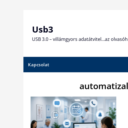
Skip
to
content
Usb3
USB 3.0 – villámgyors adatátvitel…az olvasóh
Kapcsolat
automatiza