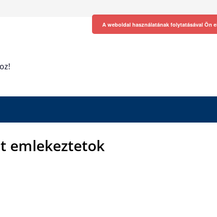
A weboldal használatának folytatásával Ön e
oz!
lt emlekeztetok