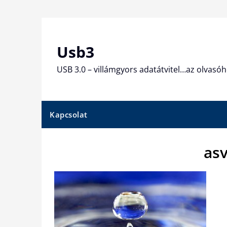
Skip
to
content
Usb3
USB 3.0 – villámgyors adatátvitel…az olvasóh
Kapcsolat
as