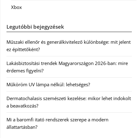
Xbox
Legutóbbi bejegyzések
Műszaki ellenőr és generálkivitelező különbsége: mit jelent
ez építtetőként?
Lakásbiztosítási trendek Magyarországon 2026-ban: mire
érdemes figyelni?
Műköröm UV lámpa nélkül: lehetséges?
Dermatochalasis szemészeti kezelése: mikor lehet indokolt
a beavatkozás?
Mi a baromfi itató rendszerek szerepe a modern
állattartásban?