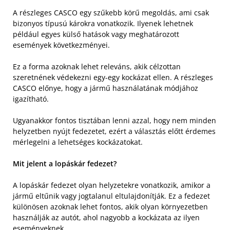
A részleges CASCO egy szűkebb körű megoldás, ami csak
bizonyos típusú károkra vonatkozik. Ilyenek lehetnek
például egyes külső hatások vagy meghatározott
események következményei.
Ez a forma azoknak lehet releváns, akik célzottan
szeretnének védekezni egy-egy kockázat ellen. A részleges
CASCO előnye, hogy a jármű használatának módjához
igazítható.
Ugyanakkor fontos tisztában lenni azzal, hogy nem minden
helyzetben nyújt fedezetet, ezért a választás előtt érdemes
mérlegelni a lehetséges kockázatokat.
Mit jelent a lopáskár fedezet?
A lopáskár fedezet olyan helyzetekre vonatkozik, amikor a
jármű eltűnik vagy jogtalanul eltulajdonítják. Ez a fedezet
különösen azoknak lehet fontos, akik olyan környezetben
használják az autót, ahol nagyobb a kockázata az ilyen
eseményeknek.