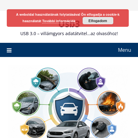
Skip
to
A weboldal használatának folytatásával Ön elfogadja a cookie-k
content
Usb3
Elfogadom
használatát
További információk
USB 3.0 – villámgyors adatátvitel…az olvasóhoz!
Menu