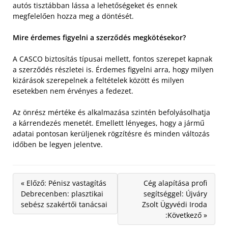
autós tisztábban lássa a lehetőségeket és ennek
megfelelően hozza meg a döntését.
Mire érdemes figyelni a szerződés megkötésekor?
A CASCO biztosítás típusai mellett, fontos szerepet kapnak
a szerződés részletei is. Érdemes figyelni arra, hogy milyen
kizárások szerepelnek a feltételek között és milyen
esetekben nem érvényes a fedezet.
Az önrész mértéke és alkalmazása szintén befolyásolhatja
a kárrendezés menetét. Emellett lényeges, hogy a jármű
adatai pontosan kerüljenek rögzítésre és minden változás
időben be legyen jelentve.
« Előző: Pénisz vastagítás
Cég alapítása profi
Debrecenben: plasztikai
segítséggel: Újváry
sebész szakértői tanácsai
Zsolt Ügyvédi Iroda
:Következő »