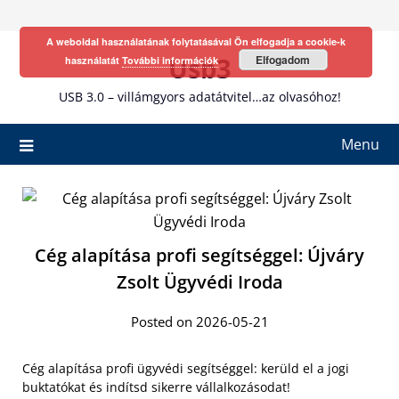
Skip
to
A weboldal használatának folytatásával Ön elfogadja a cookie-k
content
Usb3
Elfogadom
használatát
További információk
USB 3.0 – villámgyors adatátvitel…az olvasóhoz!
Menu
Cég alapítása profi segítséggel: Újváry
Zsolt Ügyvédi Iroda
Posted on 2026-05-21
Cég alapítása profi ügyvédi segítséggel: kerüld el a jogi
buktatókat és indítsd sikerre vállalkozásodat!