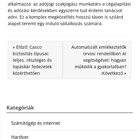
alkalmazza: az adójogi szakjogász munkatárs a cégalapítási
és adózási kérdésekben egyszerre tud érdemi tanácsot
adni. Ez a komplex megközelítés hosszú távon is szilárd
alapot teremt egy induló vállalkozás számára.
« Előző: Casco
Automatizált emlékeztetők
biztosítás típusai:
orvosi rendelőben AI
teljes, részleges és
segítségével: hogyan
lopáskár fedezetek
működik a gyakorlatban?
közérthetően
:Következő »
Kategóriák
Számítógép és internet
Hardver