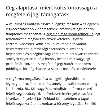
Cég alapítása: miért kulcsfontosságú a
megfelelő jogi támogatás?
A vállalkozás indítása egyike a legizgalmasabb – és egyben
legkockázatosabb – döntéseknek, amelyeket egy leendő
tulajdonos meghozhat. A
cég alapítása során felmerülő
jogi
feladatokat a magyar törvények kötelező ügyvédi
közreműködéshez kötik, ami jól mutatja a folyamat
összetettségét. A társasági szerződés, a székhely
bejelentése és a cégbírósági kérelem mind olyan részletek,
amelyek egyetlen hibája komoly késedelmet vagy jogi
problémát okozhat. A megfelelő jogi háttér tehát nem
pótlólagos költség, hanem a sikeres indulás alapfeltétele.
A cégforma megválasztása az egyik legkorábbi – és
legmeghatározóbb – döntés, amelyet a vállalkozónak meg
kell hoznia. Bt., Kft. vagy Zrt.: mindhárom forma eltérő
felelősségi szabályokkal, tőkekövetelménnyel és adózási
következményekkel jár. Például Kft. esetében a tagok
felelőssége korlátolt, azonban a törvény legalább 3 millió