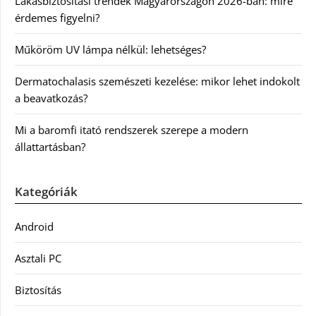
Lakásbiztosítási trendek Magyarországon 2026-ban: mire
érdemes figyelni?
Műköröm UV lámpa nélkül: lehetséges?
Dermatochalasis szemészeti kezelése: mikor lehet indokolt
a beavatkozás?
Mi a baromfi itató rendszerek szerepe a modern
állattartásban?
Kategóriák
Android
Asztali PC
Biztosítás