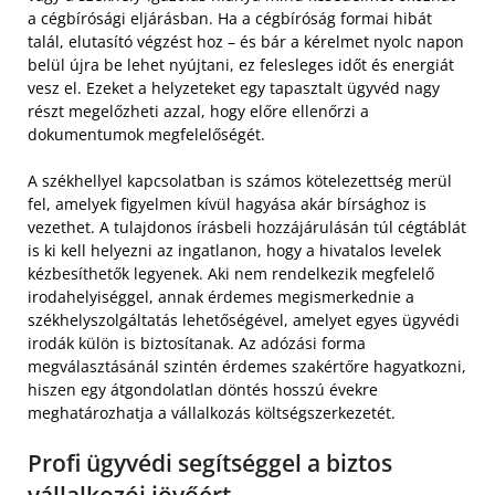
a cégbírósági eljárásban. Ha a cégbíróság formai hibát
talál, elutasító végzést hoz – és bár a kérelmet nyolc napon
belül újra be lehet nyújtani, ez felesleges időt és energiát
vesz el. Ezeket a helyzeteket egy tapasztalt ügyvéd nagy
részt megelőzheti azzal, hogy előre ellenőrzi a
dokumentumok megfelelőségét.
A székhellyel kapcsolatban is számos kötelezettség merül
fel, amelyek figyelmen kívül hagyása akár bírsághoz is
vezethet. A tulajdonos írásbeli hozzájárulásán túl cégtáblát
is ki kell helyezni az ingatlanon, hogy a hivatalos levelek
kézbesíthetők legyenek. Aki nem rendelkezik megfelelő
irodahelyiséggel, annak érdemes megismerkednie a
székhelyszolgáltatás lehetőségével, amelyet egyes ügyvédi
irodák külön is biztosítanak. Az adózási forma
megválasztásánál szintén érdemes szakértőre hagyatkozni,
hiszen egy átgondolatlan döntés hosszú évekre
meghatározhatja a vállalkozás költségszerkezetét.
Profi ügyvédi segítséggel a biztos