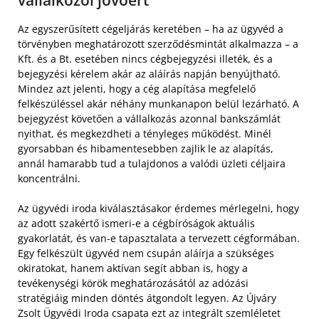
vállalkozói jövőért
Az egyszerűsített cégeljárás keretében – ha az ügyvéd a
törvényben meghatározott szerződésmintát alkalmazza – a
Kft. és a Bt. esetében nincs cégbejegyzési illeték, és a
bejegyzési kérelem akár az aláírás napján benyújtható.
Mindez azt jelenti, hogy a cég alapítása megfelelő
felkészüléssel akár néhány munkanapon belül lezárható. A
bejegyzést követően a vállalkozás azonnal bankszámlát
nyithat, és megkezdheti a tényleges működést. Minél
gyorsabban és hibamentesebben zajlik le az alapítás,
annál hamarabb tud a tulajdonos a valódi üzleti céljaira
koncentrálni.
Az ügyvédi iroda kiválasztásakor érdemes mérlegelni, hogy
az adott szakértő ismeri-e a cégbíróságok aktuális
gyakorlatát, és van-e tapasztalata a tervezett cégformában.
Egy felkészült ügyvéd nem csupán aláírja a szükséges
okiratokat, hanem aktívan segít abban is, hogy a
tevékenységi körök meghatározásától az adózási
stratégiáig minden döntés átgondolt legyen. Az Újváry
Zsolt Ügyvédi Iroda csapata ezt az integrált szemléletet