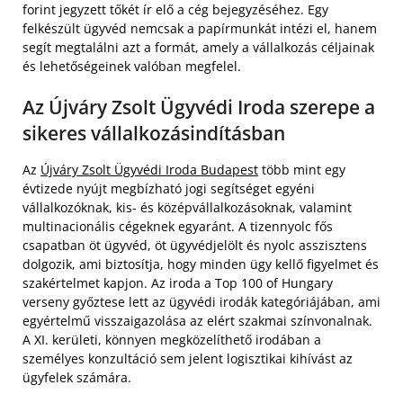
forint jegyzett tőkét ír elő a cég bejegyzéséhez. Egy
felkészült ügyvéd nemcsak a papírmunkát intézi el, hanem
segít megtalálni azt a formát, amely a vállalkozás céljainak
és lehetőségeinek valóban megfelel.
Az Újváry Zsolt Ügyvédi Iroda szerepe a
sikeres vállalkozásindításban
Az
Újváry Zsolt Ügyvédi Iroda Budapest
több mint egy
évtizede nyújt megbízható jogi segítséget egyéni
vállalkozóknak, kis- és középvállalkozásoknak, valamint
multinacionális cégeknek egyaránt. A tizennyolc fős
csapatban öt ügyvéd, öt ügyvédjelölt és nyolc asszisztens
dolgozik, ami biztosítja, hogy minden ügy kellő figyelmet és
szakértelmet kapjon. Az iroda a Top 100 of Hungary
verseny győztese lett az ügyvédi irodák kategóriájában, ami
egyértelmű visszaigazolása az elért szakmai színvonalnak.
A XI. kerületi, könnyen megközelíthető irodában a
személyes konzultáció sem jelent logisztikai kihívást az
ügyfelek számára.