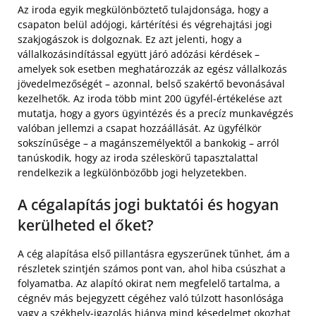
Az iroda egyik megkülönböztető tulajdonsága, hogy a
csapaton belül adójogi, kártérítési és végrehajtási jogi
szakjogászok is dolgoznak. Ez azt jelenti, hogy a
vállalkozásindítással együtt járó adózási kérdések –
amelyek sok esetben meghatározzák az egész vállalkozás
jövedelmezőségét – azonnal, belső szakértő bevonásával
kezelhetők. Az iroda több mint 200 ügyfél-értékelése azt
mutatja, hogy a gyors ügyintézés és a precíz munkavégzés
valóban jellemzi a csapat hozzáállását. Az ügyfélkör
sokszínűsége – a magánszemélyektől a bankokig – arról
tanúskodik, hogy az iroda széleskörű tapasztalattal
rendelkezik a legkülönbözőbb jogi helyzetekben.
A cégalapítás jogi buktatói és hogyan
kerülheted el őket?
A cég alapítása első pillantásra egyszerűnek tűnhet, ám a
részletek szintjén számos pont van, ahol hiba csúszhat a
folyamatba. Az alapító okirat nem megfelelő tartalma, a
cégnév más bejegyzett cégéhez való túlzott hasonlósága
vagy a székhely-igazolás hiánya mind késedelmet okozhat