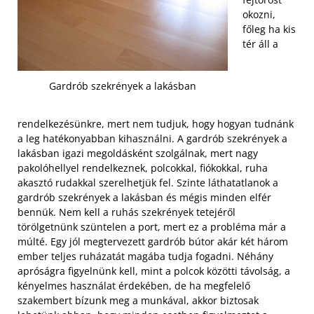
okozni,
főleg ha kis
tér áll a
Gardrób szekrények a lakásban
rendelkezésünkre, mert nem tudjuk, hogy hogyan tudnánk
a leg hatékonyabban kihasználni. A gardrób szekrények a
lakásban igazi megoldásként szolgálnak, mert nagy
pakolóhellyel rendelkeznek, polcokkal, fiókokkal, ruha
akasztó rudakkal szerelhetjük fel. Szinte láthatatlanok a
gardrób szekrények a lakásban és mégis minden elfér
bennük. Nem kell a ruhás szekrények tetejéről
törölgetnünk szüntelen a port, mert ez a probléma már a
múlté.
Egy jól megtervezett gardrób bútor akár két három
ember teljes ruházatát magába tudja fogadni. Néhány
apróságra figyelnünk kell, mint a polcok közötti távolság, a
kényelmes használat érdekében, de ha megfelelő
szakembert bízunk meg a munkával, akkor biztosak