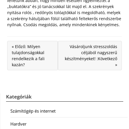
lehetünk abban, hogy minden esetben figyelmeztet a
„buktatókra” és jó tanácsokkal lát majd el. A szekrények
nyitása rolós , redőnyös tolóajtókkal is megoldható, melyek
a szekrény hátuljában fölül található feltekerős rendszerbe
nyílnak. Csodás megoldás, amely mindenkinek kényelmes.
« Előző: Milyen
Vásároljunk stresszoldás
tulajdonságokkal
céljából nagyszerű
rendelkezik a fali
készítményeket! :Következő
kazán?
»
Kategóriák
Számítógép és internet
Hardver