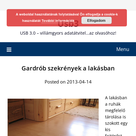
Skip
to
A weboldal használatának folytatásával Ön elfogadja a cookie-k
content
Usb3
Elfogadom
használatát
További információk
USB 3.0 – villámgyors adatátvitel…az olvasóhoz!
Menu
Gardrób szekrények a lakásban
Posted on 2013-04-14
A lakásban
a ruhák
megfelelő
tárolása is
szokott egy
kis
fejtörőst