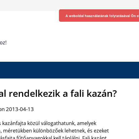
A weboldal használatának folytatásával Ön e
oz!
l rendelkezik a fali kazán?
on 2013-04-13
kazánfajta közül válogathatunk, amelyek
, méretükben különbözőek lehetnek, és ezeket
fajta fűtőanyagokkal kell táplálni.
Fali kazánt