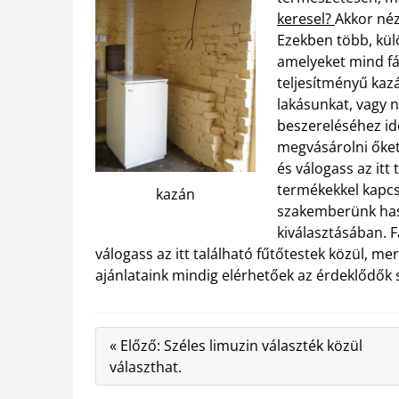
keresel?
Akkor néz
Ezekben több, kül
amelyeket mind fáv
teljesítményű kaz
lakásunkat, vagy n
beszereléséhez idő
megvásárolni őket.
és válogass az itt
termékekkel kapcs
kazán
szakemberünk has
kiválasztásában. F
válogass az itt található fűtőtestek közül, me
ajánlataink mindig elérhetőek az érdeklődők
« Előző: Széles limuzin választék közül
választhat.