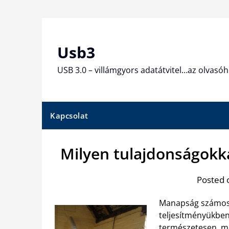
Skip
to
content
Usb3
USB 3.0 – villámgyors adatátvitel…az olvasóh
Kapcsolat
Milyen tulajdonságokka
Posted 
Manapság számos 
teljesítményükben
természetesen, más