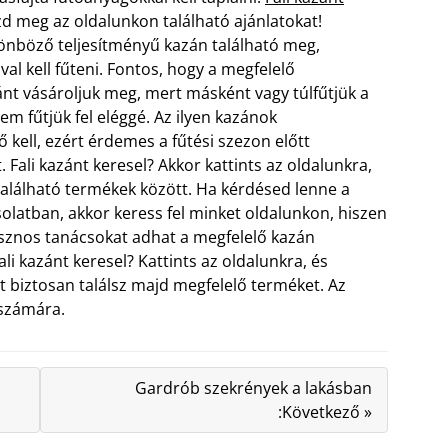
d meg az oldalunkon található ajánlatokat!
önböző teljesítményű kazán található meg,
al kell fűteni. Fontos, hogy a megfelelő
ánt vásároljuk meg, mert másként vagy túlfűtjük a
em fűtjük fel eléggé.
Az ilyen kazánok
 kell, ezért érdemes a fűtési szezon előtt
 Fali kazánt keresel? Akkor kattints az oldalunkra,
 található termékek között. Ha kérdésed lenne a
olatban, akkor keress fel minket oldalunkon, hiszen
znos tanácsokat adhat a megfelelő kazán
ali kazánt keresel? Kattints az oldalunkra, és
rt biztosan találsz majd megfelelő terméket. Az
 számára.
Gardrób szekrények a lakásban
:Következő »