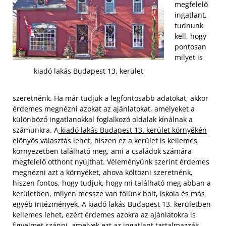
megfelelő
ingatlant,
tudnunk
kell, hogy
pontosan
milyet is
kiadó lakás Budapest 13. kerület
szeretnénk. Ha már tudjuk a legfontosabb adatokat, akkor
érdemes megnézni azokat az ajánlatokat, amelyeket a
különböző ingatlanokkal foglalkozó oldalak kínálnak a
számunkra. A
kiadó lakás Budapest 13. kerület környékén
előnyös
választás lehet, hiszen ez a kerület is kellemes
környezetben található meg, ami a családok számára
megfelelő otthont nyújthat. Véleményünk szerint érdemes
megnézni azt a környéket, ahova költözni szeretnénk,
hiszen fontos, hogy tudjuk, hogy mi található meg abban a
kerületben, milyen messze van tőlünk bolt, iskola és más
egyéb intézmények.
A kiadó lakás Budapest 13. kerületben
kellemes lehet, ezért érdemes azokra az ajánlatokra is
figyelmet szánni, amelyek ezt az ingatlant tartalmazzák.