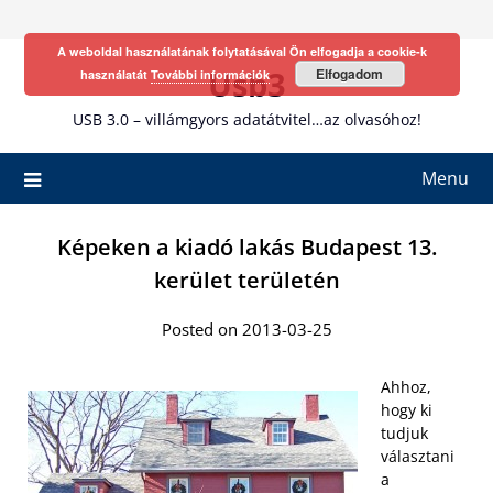
Skip
to
A weboldal használatának folytatásával Ön elfogadja a cookie-k
content
Usb3
Elfogadom
használatát
További információk
USB 3.0 – villámgyors adatátvitel…az olvasóhoz!
Menu
Képeken a kiadó lakás Budapest 13.
kerület területén
Posted on 2013-03-25
Ahhoz,
hogy ki
tudjuk
választani
a