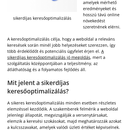
amelyek mérhető
eredményeket és
hosszú távú online
sikerdíjas keresőoptimalizálás
növekedést
szeretnének elérni.
A keresőoptimalizálás célja, hogy a weboldal a releváns
keresések során minél jobb helyezéseket szerezzen, így
több érdeklődőt és potenciális ügyfelet érjen el.
A
sikerdíjas keresőoptimalizálás jó megoldás
, mert a
szolgáltatás középpontjában a teljesítmény, az
átláthatóság és a folyamatos fejlődés áll.
Mit jelent a sikerdíjas
keresőoptimalizálás?
A sikeres keresőoptimalizálás minden esetben részletes
elemzéssel kezdődik. A szakemberek felmérik a weboldal
jelenlegi állapotát, megvizsgálják a versenytársakat,
elemzik a keresési szokásokat, majd meghatározzák azokat
a kulcsszavakat, amelyek valódi üzleti értéket képviselnek.