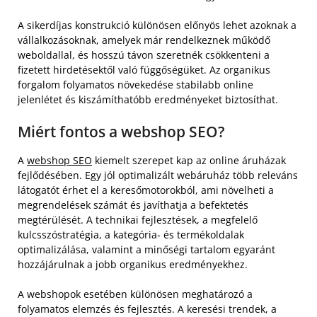
A sikerdíjas konstrukció különösen előnyös lehet azoknak a
vállalkozásoknak, amelyek már rendelkeznek működő
weboldallal, és hosszú távon szeretnék csökkenteni a
fizetett hirdetésektől való függőségüket. Az organikus
forgalom folyamatos növekedése stabilabb online
jelenlétet és kiszámíthatóbb eredményeket biztosíthat.
Miért fontos a webshop SEO?
A
webshop SEO
kiemelt szerepet kap az online áruházak
fejlődésében. Egy jól optimalizált webáruház több releváns
látogatót érhet el a keresőmotorokból, ami növelheti a
megrendelések számát és javíthatja a befektetés
megtérülését. A technikai fejlesztések, a megfelelő
kulcsszóstratégia, a kategória- és termékoldalak
optimalizálása, valamint a minőségi tartalom egyaránt
hozzájárulnak a jobb organikus eredményekhez.
A webshopok esetében különösen meghatározó a
folyamatos elemzés és fejlesztés. A keresési trendek, a