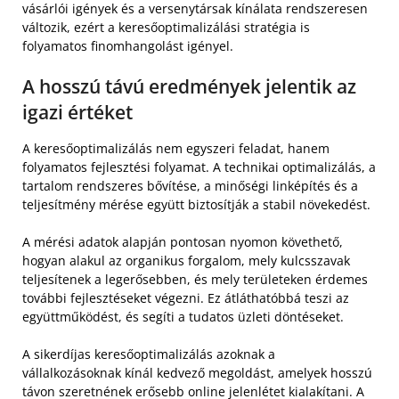
vásárlói igények és a versenytársak kínálata rendszeresen
változik, ezért a keresőoptimalizálási stratégia is
folyamatos finomhangolást igényel.
A hosszú távú eredmények jelentik az
igazi értéket
A keresőoptimalizálás nem egyszeri feladat, hanem
folyamatos fejlesztési folyamat. A technikai optimalizálás, a
tartalom rendszeres bővítése, a minőségi linképítés és a
teljesítmény mérése együtt biztosítják a stabil növekedést.
A mérési adatok alapján pontosan nyomon követhető,
hogyan alakul az organikus forgalom, mely kulcsszavak
teljesítenek a legerősebben, és mely területeken érdemes
további fejlesztéseket végezni. Ez átláthatóbbá teszi az
együttműködést, és segíti a tudatos üzleti döntéseket.
A sikerdíjas keresőoptimalizálás azoknak a
vállalkozásoknak kínál kedvező megoldást, amelyek hosszú
távon szeretnének erősebb online jelenlétet kialakítani. A