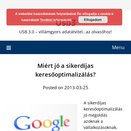
Skip
to
A weboldal használatának folytatásával Ön elfogadja a cookie-k
content
Usb3
Elfogadom
használatát
További információk
USB 3.0 – villámgyors adatátvitel…az olvasóhoz!
Menu
Miért jó a sikerdíjas
keresőoptimalizálás?
Posted on 2013-03-25
A sikerdíjas
keresőoptimalizálás
jó megoldás
azoknak a
vállalkozásoknak,