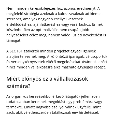
Nem minden keresőkifejezés hoz azonos eredményt. A
megfelelő stratégia azoknak a kulcsszavaknak ad kiemelt
szerepet, amelyek nagyobb eséllyel vezetnek
érdeklődéshez, ajánlatkéréshez vagy vásárláshoz. Ennek
köszönhetően az optimalizálás nem csupán jobb
helyezéseket céloz meg, hanem valódi üzleti növekedést is
támogat.
A SEO101 szakértői minden projektet egyedi igények
alapján terveznek meg. A különböző iparágak, célcsoportok
és versenykörnyezetek eltérő megoldásokat kívánnak, ezért
nincs minden vállalkozásra alkalmazható egységes recept.
Miért előnyös ez a vállalkozások
számára?
Az organikus keresésekből érkező látogatók jellemzően
tudatosabban keresnek megoldást egy problémára vagy
termékre. Emiatt nagyobb eséllyel válnak ügyféllé, mint
azok, akik véletlenszerűen találkoznak egy hirdetéssel.