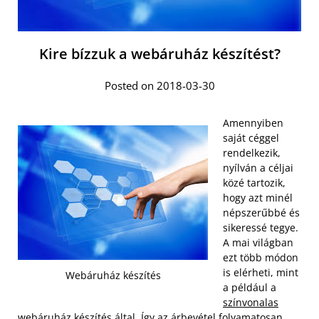
Kire bízzuk a webáruház készítést?
Posted on 2018-03-30
Amennyiben
saját céggel
rendelkezik,
nyílván a céljai
közé tartozik,
hogy azt minél
népszerűbbé és
sikeressé tegye.
A mai világban
ezt több módon
is elérheti, mint
Webáruház készítés
a például a
színvonalas
webáruház készítés által
. Így az árbevétel folyamatosan