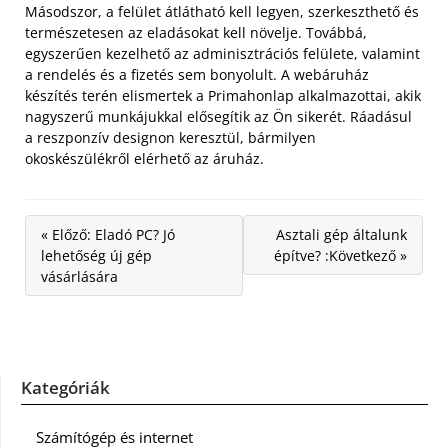
Másodszor, a felület átlátható kell legyen, szerkeszthető és
természetesen az eladásokat kell növelje. Továbbá,
egyszerűen kezelhető az adminisztrációs felülete, valamint
a rendelés és a fizetés sem bonyolult. A webáruház
készítés terén elismertek a Primahonlap alkalmazottai, akik
nagyszerű munkájukkal elősegítik az Ön sikerét. Ráadásul
a reszponzív designon keresztül, bármilyen
okoskészülékről elérhető az áruház.
« Előző: Eladó PC? Jó
Asztali gép általunk
lehetőség új gép
építve? :Következő »
vásárlására
Kategóriák
Számítógép és internet