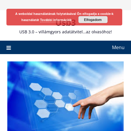
Skip
to
A weboldal használatának folytatásával Ön elfogadja a cookie-k
content
Usb3
Elfogadom
használatát
További információk
USB 3.0 – villámgyors adatátvitel…az olvasóhoz!
Menu