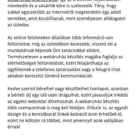
növekedik és a vásárlók köre is szélesedik. Tény, hogy
sokkal egyszerűbb az internetről megrendelni egy adott
terméket, amit kiszállítanak, mint személyesen ellátogatni
az üzletbe.
Az online felületeken általában több információ van
feltüntetve, míg az üzletekben kevesebb, viszont ott a
munkatársak képesek Önt tanácsokkal ellátni.
Természetesen a webáruház készítés magába foglalja az
elérhetőségek feltüntetését, ezért felajánlhatja az
ügyfeleinek a telefonos tanácsadást vagy a felugró chat
ablakon keresztül történő kommunikációt.
Kedve szerint bérelhet vagy készíttethet honlapot, azonban
a bérleti díj egy idő után drágulhat, ezért javasoljuk inkább
az egyéni weboldal létrehozását. A webáruház készítés
több szempontnak is meg kell feleljen. Először is, az egyedi
design és a keresőbarát linkek kedvező áron érhetőek el,
ezért ne költsön rá többet, mint amennyit azok valójában
érnek!