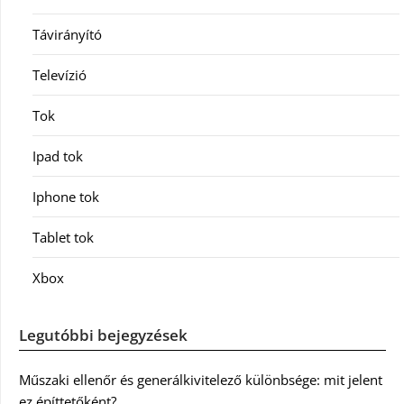
Távirányító
Televízió
Tok
Ipad tok
Iphone tok
Tablet tok
Xbox
Legutóbbi bejegyzések
Műszaki ellenőr és generálkivitelező különbsége: mit jelent
ez építtetőként?