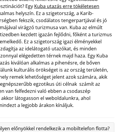
sztinációt? Egy
Kuba utazás erre tökéletesen
kalmas helyszín. Ez a szigetország, a Karib-
rségben fekszik, csodálatos tengerpartjával és jó
ímájával virágzó turizmusa van. Kuba az elmúlt
tizedben kezdett igazán fejlődni, főként a turizmus
emelkedő. Ez a szigetország igazi élményekkel
zdagítja az idelátogató utazókat, és minden
zonnyal elégedetten térnek majd haza.
Egy Kuba
azás kiválóan alkalmas a pihenésre, de bőven
lálunk kulturális örökséget is az ország területén,
ely remek lehetőséget jelent azok számára, akik
legnépszerűbb egzotikus úti célnak számít az
en van felfedezni való ebben a csodaszép
 akkor látogasson el weboldalunkra, ahol
indezt a legjobb árakon kínáljuk.
lyen előnyökkel rendelkezik a mobiltelefon flotta?