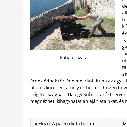
de
al
té
kl
év
ki
ga
bi
kuba utazás
ut
ta
am
érdeklődnek történelme iránt. Kuba az egyik 
utazók körében, amely érthető is, hiszen bőv
szigetországban. Ha egy Kuba utazást tervez,
megnézheti kihagyhatatlan ajánlatainkat, és m
« Előző: A paleo diéta három
Mi