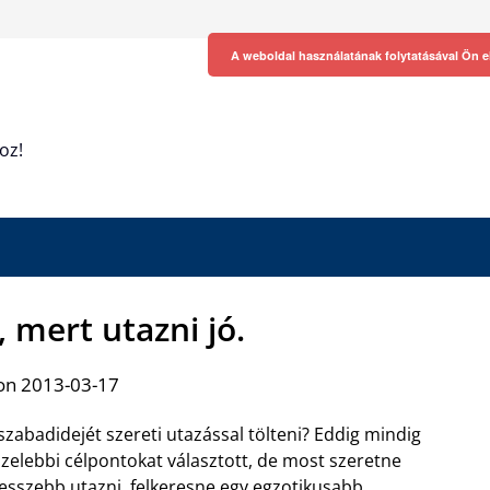
A weboldal használatának folytatásával Ön e
oz!
 mert utazni jó.
on 2013-03-17
szabadidejét szereti utazással tölteni? Eddig mindig
zelebbi célpontokat választott, de most szeretne
sszebb utazni, felkeresne egy egzotikusabb