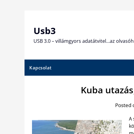
Skip
to
content
Usb3
USB 3.0 – villámgyors adatátvitel…az olvasóh
Kapcsolat
Kuba utazás,
Posted 
A 
kö
me