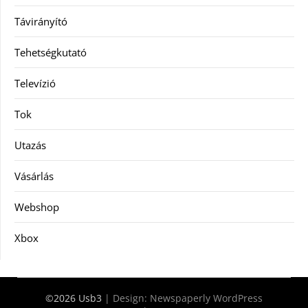
Távirányító
Tehetségkutató
Televízió
Tok
Utazás
Vásárlás
Webshop
Xbox
©2026 Usb3
| Design:
Newspaperly WordPress