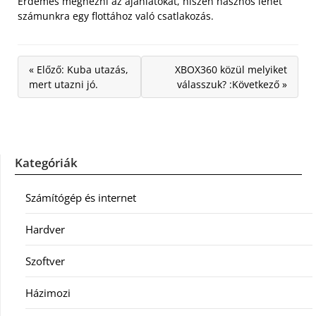
Érdemes megnézni az ajánlatokat, hiszen hasznos lehet
számunkra egy flottához való csatlakozás.
« Előző: Kuba utazás,
XBOX360 közül melyiket
mert utazni jó.
válasszuk? :Következő »
Kategóriák
Számítógép és internet
Hardver
Szoftver
Házimozi