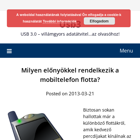
Skip
to
A weboldal használatának folytatásával Ön elfogadja a cookie-k
content
Usb3
Elfogadom
használatát
További információk
USB 3.0 – villámgyors adatátvitel…az olvasóhoz!
Menu
Milyen előnyökkel rendelkezik a
mobiltelefon flotta?
Posted on 2013-03-21
Biztosan sokan
hallottak már a
különböző flottákról,
amik kedvező
percdíjakat kínálnak az