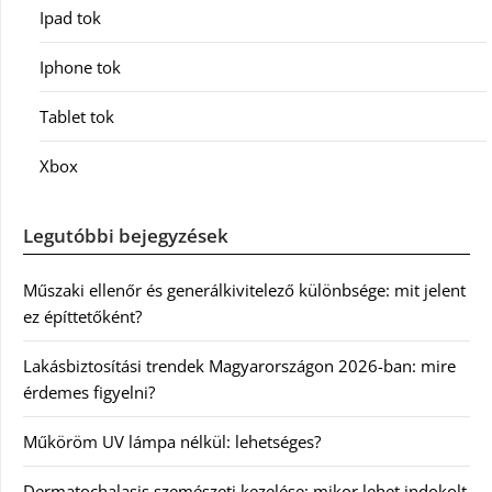
Ipad tok
Iphone tok
Tablet tok
Xbox
Legutóbbi bejegyzések
Műszaki ellenőr és generálkivitelező különbsége: mit jelent
ez építtetőként?
Lakásbiztosítási trendek Magyarországon 2026-ban: mire
érdemes figyelni?
Műköröm UV lámpa nélkül: lehetséges?
Dermatochalasis szemészeti kezelése: mikor lehet indokolt