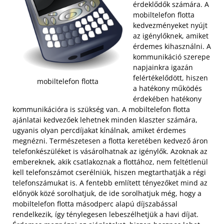
érdeklődők számára. A
mobiltelefon flotta
kedvezményeket nyújt
az igénylőknek, amiket
érdemes kihasználni. A
kommunikáció szerepe
napjainkra igazán
felértékelődött, hiszen
mobiltelefon flotta
a hatékony működés
érdekében hatékony
kommunikációra is szükség van. A mobiltelefon flotta
ajánlatai kedvezőek lehetnek minden klaszter számára,
ugyanis olyan percdíjakat kínálnak, amiket érdemes
megnézni.
Természetesen a flotta keretében kedvező áron
telefonkészüléket is vásárolhatnak az igénylők. Azoknak az
embereknek, akik csatlakoznak a flottához, nem feltétlenül
kell telefonszámot cserélniük, hiszen megtarthatják a régi
telefonszámukat is. A fentebb említett tényezőket mind az
előnyök közé sorolhatjuk, de ide sorolhatjuk még, hogy a
mobiltelefon flotta másodperc alapú díjszabással
rendelkezik, így ténylegesen lebeszélhetjük a havi díjat.