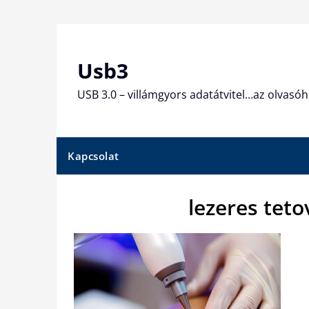
Skip
to
content
Usb3
USB 3.0 – villámgyors adatátvitel…az olvasóh
Kapcsolat
lezeres teto