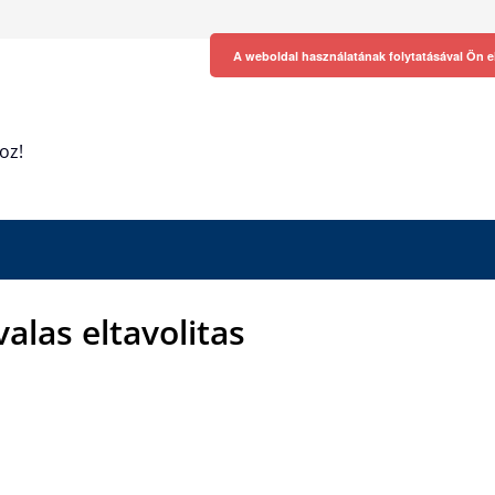
A weboldal használatának folytatásával Ön e
oz!
valas eltavolitas