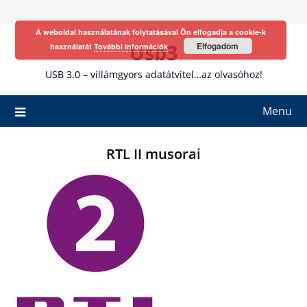
Skip
to
A weboldal használatának folytatásával Ön elfogadja a cookie-k
content
Usb3
Elfogadom
használatát
További információk
USB 3.0 – villámgyors adatátvitel…az olvasóhoz!
Menu
RTL II musorai