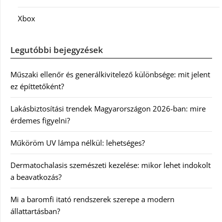
Xbox
Legutóbbi bejegyzések
Műszaki ellenőr és generálkivitelező különbsége: mit jelent
ez építtetőként?
Lakásbiztosítási trendek Magyarországon 2026-ban: mire
érdemes figyelni?
Műköröm UV lámpa nélkül: lehetséges?
Dermatochalasis szemészeti kezelése: mikor lehet indokolt
a beavatkozás?
Mi a baromfi itató rendszerek szerepe a modern
állattartásban?