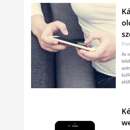
Ká
ol
sz
Pos
Az o
tele
azér
külf
előf
Ké
w