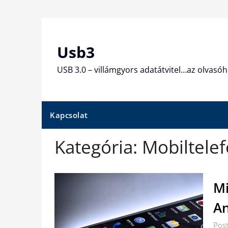
Skip
to
content
Usb3
USB 3.0 – villámgyors adatátvitel…az olvasóh
Kapcsolat
Kategória:
Mobiltele
Mi
An
Pos