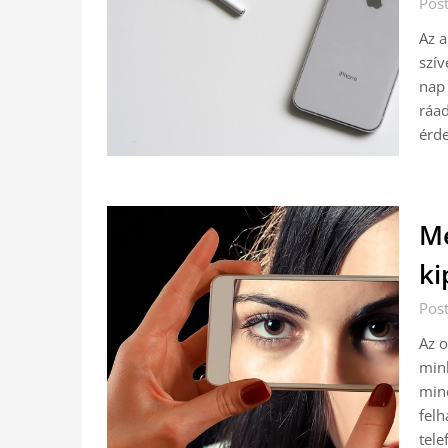
Pos
Az a
szí
nap
ráad
érd
Me
ki
Pos
Az o
mink
miné
felh
tele