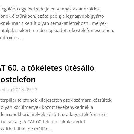
legalább egy évtizede jelen vannak az androidos
fonok életünkben, azóta pedig a legnagyobb gyártó
knek már sikerült olyan sémákat létrehozni, melyek
ntálják a sikert minden új kiadott okostelefon esetében.
Androidos…
T 60, a tökéletes ütésálló
ostelefon
ted on 2018-09-23
terpillar telefonok kifejezetten azok számára készültek,
k olyan körülmények között tevékenykednek a
dennapokban, melyek között az átlagos telefon nem
 túl sokáig. A CAT 60 telefon sokak szerint
sztíthatatlan, de méltán…