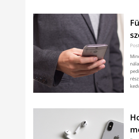
Fü
sz
Pos
Mind
nála
pedi
rész
ked
Ho
mo