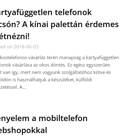
rtyafüggetlen telefonok
csón? A kínai palettán érdemes
étnézni!
ted on 2018-06-03
kostelefonos vásárlás terén manapság a kártyafüggetlen
fonok vásárlása az okos döntés. Ez egész egyszerűen
t van így, mert nem vagyunk szolgáltatóhoz kötve és
öldön is használhatjuk a készüléket, külföldi
izetéssel. A…
nyelem a mobiltelefon
ebshopokkal