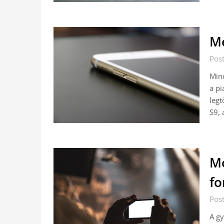
Me
Pos
Mind
a pi
leg
S9, 
Mo
fo
Pos
A gy