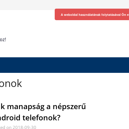
A weboldal használatának folytatásával Ön e
oz!
fonok
k manapság a népszerű
droid telefonok?
ted on 2018-09-30