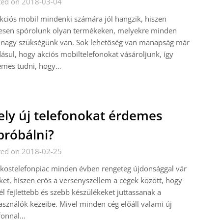
ted on 2018-03-04
kciós mobil mindenki számára jól hangzik, hiszen
vesen spórolunk olyan termékeken, melyekre minden
 nagy szükségünk van. Sok lehetőség van manapság már
ásul, hogy akciós mobiltelefonokat vásároljunk, így
emes tudni, hogy…
ly új telefonokat érdemes
próbálni?
ted on 2018-02-25
kostelefonpiac minden évben rengeteg újdonsággal vár
et, hiszen erős a versenyszellem a cégek között, hogy
l fejlettebb és szebb készülékeket juttassanak a
asználók kezeibe. Mivel minden cég előáll valami új
fonnal…