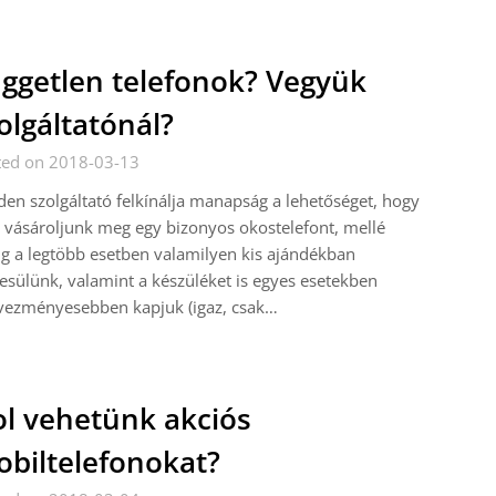
ggetlen telefonok? Vegyük
olgáltatónál?
ted on 2018-03-13
en szolgáltató felkínálja manapság a lehetőséget, hogy
 vásároljunk meg egy bizonyos okostelefont, mellé
g a legtöbb esetben valamilyen kis ajándékban
esülünk, valamint a készüléket is egyes esetekben
vezményesebben kapjuk (igaz, csak…
l vehetünk akciós
biltelefonokat?