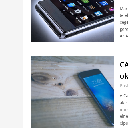
Már 
tele
cége
gara
Az 
CA
ok
Pos
A Ca
aki
min
élne
elpu