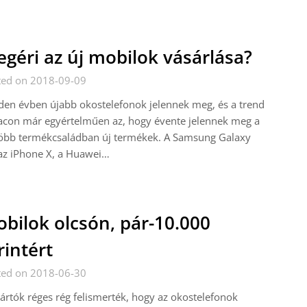
géri az új mobilok vásárlása?
ted on 2018-09-09
en évben újabb okostelefonok jelennek meg, és a trend
acon már egyértelműen az, hogy évente jelennek meg a
több termékcsaládban új termékek. A Samsung Galaxy
az iPhone X, a Huawei…
bilok olcsón, pár-10.000
rintért
ted on 2018-06-30
ártók réges rég felismerték, hogy az okostelefonok