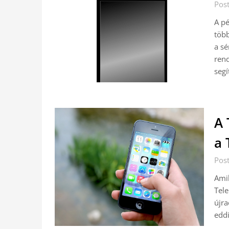
Pos
A pé
több
a sé
rend
segí
A 
a
Pos
Amik
Tele
újra
edd