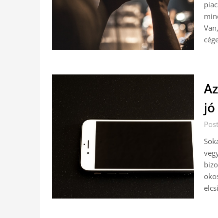
piac
mind
Van,
cég
Az
jó
Pos
Soka
vegy
bizo
oko
elcs