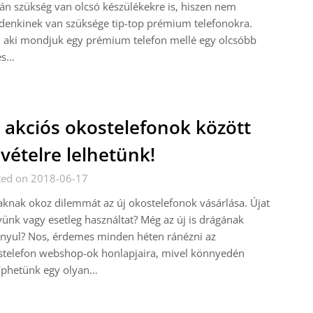
án szükség van olcsó készülékekre is, hiszen nem
enkinek van szüksége tip-top prémium telefonokra.
 aki mondjuk egy prémium telefon mellé egy olcsóbb
es…
 akciós okostelefonok között
 vételre lelhetünk!
ted on 2018-06-17
knak okoz dilemmát az új okostelefonok vásárlása. Újat
ünk vagy esetleg használtat? Még az új is drágának
nyul? Nos, érdemes minden héten ránézni az
stelefon webshop-ok honlapjaira, mivel könnyedén
íphetünk egy olyan…