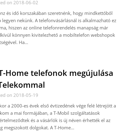
ted on 2018-06-02
nz és idő korszakában szeretnénk, hogy mindkettőből
 legyen nekünk. A telefonvásárlásnál is alkalmazható ez
ma, hiszen az online telefonrendelés manapság már
kívül könnyen kivitelezhető a mobiltelefon webshopok
tségével. Ha…
T-Home telefonok megújulása
 Telekommal
ted on 2018-05-19
or a 2000-es évek első évtizedének vége felé létrejött a
kom a mai formájában, a T-Mobil szolgáltatások
értelmeződtek és a vásárlók is új néven érhették el az
ig megszokott dolgokat. A T-Home…