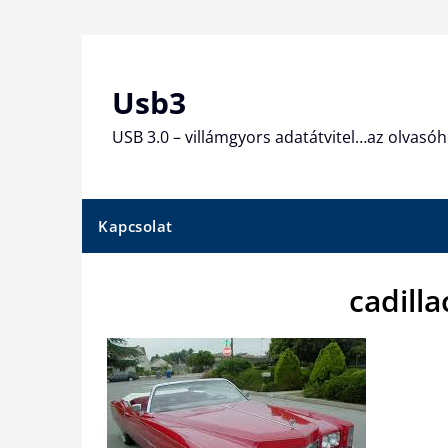
Skip
to
content
Usb3
USB 3.0 – villámgyors adatátvitel…az olvasóh
Kapcsolat
cadill