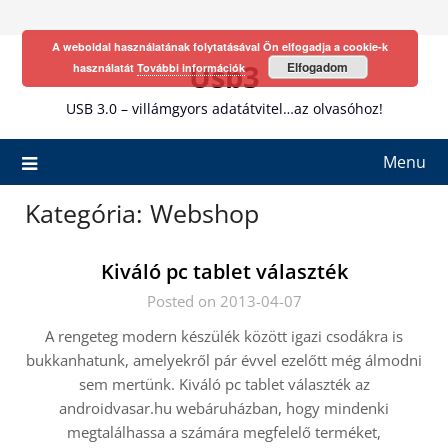
Skip
to
A weboldal használatának folytatásával Ön elfogadja a cookie-k
content
Usb3
Elfogadom
használatát
További információk
USB 3.0 – villámgyors adatátvitel…az olvasóhoz!
Menu
Kategória:
Webshop
Kiváló pc tablet választék
Posted on 2013-04-07
A rengeteg modern készülék között igazi csodákra is
bukkanhatunk, amelyekről pár évvel ezelőtt még álmodni
sem mertünk. Kiváló pc tablet választék az
androidvasar.hu webáruházban, hogy mindenki
megtalálhassa a számára megfelelő terméket,