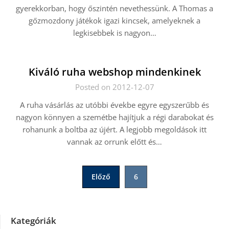
gyerekkorban, hogy őszintén nevethessünk. A Thomas a
gőzmozdony játékok igazi kincsek, amelyeknek a
legkisebbek is nagyon…
Kiváló ruha webshop mindenkinek
Posted on 2012-12-07
A ruha vásárlás az utóbbi évekbe egyre egyszerűbb és
nagyon könnyen a szemétbe hajítjuk a régi darabokat és
rohanunk a boltba az újért. A legjobb megoldások itt
vannak az orrunk előtt és…
Bejegyzések
Előző
6
lapozása
Kategóriák