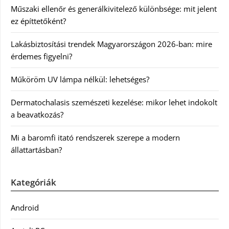
Műszaki ellenőr és generálkivitelező különbsége: mit jelent
ez építtetőként?
Lakásbiztosítási trendek Magyarországon 2026-ban: mire
érdemes figyelni?
Műköröm UV lámpa nélkül: lehetséges?
Dermatochalasis szemészeti kezelése: mikor lehet indokolt
a beavatkozás?
Mi a baromfi itató rendszerek szerepe a modern
állattartásban?
Kategóriák
Android