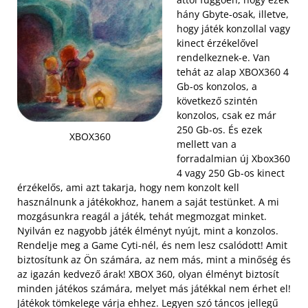
hány Gbyte-osak, illetve,
hogy játék konzollal vagy
kinect érzékelővel
rendelkeznek-e. Van
tehát az alap XBOX360 4
Gb-os konzolos, a
következő szintén
konzolos, csak ez már
250 Gb-os. És ezek
XBOX360
mellett van a
forradalmian új Xbox360
4 vagy 250 Gb-os kinect
érzékelős, ami azt takarja, hogy nem konzolt kell
használnunk a játékokhoz, hanem a saját testünket. A mi
mozgásunkra reagál a játék, tehát megmozgat minket.
Nyilván ez nagyobb játék élményt nyújt, mint a konzolos.
Rendelje meg a Game Cyti-nél, és nem lesz csalódott!
Amit
biztosítunk az Ön számára, az nem más, mint a minőség és
az igazán kedvező árak! XBOX 360, olyan élményt biztosít
minden játékos számára, melyet más játékkal nem érhet el!
Játékok tömkelege várja ehhez. Legyen szó táncos jellegű