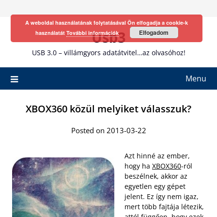
Skip
to
A weboldal használatának folytatásával Ön elfogadja a cookie-k
content
Usb3
Elfogadom
használatát
További információk
USB 3.0 – villámgyors adatátvitel…az olvasóhoz!
Menu
XBOX360 közül melyiket válasszuk?
Posted on 2013-03-22
Azt hinné az ember,
hogy ha
XBOX360
-ról
beszélnek, akkor az
egyetlen egy gépet
jelent. Ez így nem igaz,
mert több fajtája létezik,
attól függően, hogy ezek