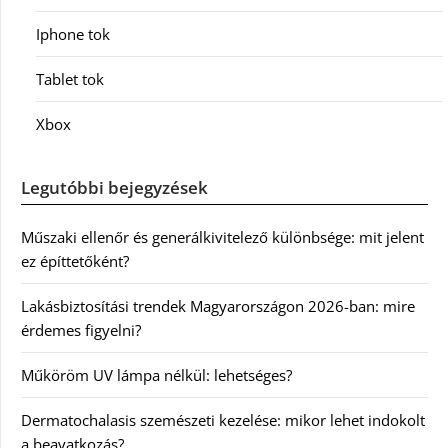
Iphone tok
Tablet tok
Xbox
Legutóbbi bejegyzések
Műszaki ellenőr és generálkivitelező különbsége: mit jelent
ez építtetőként?
Lakásbiztosítási trendek Magyarországon 2026-ban: mire
érdemes figyelni?
Műköröm UV lámpa nélkül: lehetséges?
Dermatochalasis szemészeti kezelése: mikor lehet indokolt
a beavatkozás?