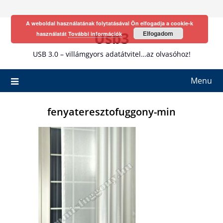
Skip
to
A weboldal használatának folytatásával Ön elfogadja a cookie-k
content
Usb3
Elfogadom
használatát
További információk
USB 3.0 – villámgyors adatátvitel…az olvasóhoz!
Menu
fenyateresztofuggony-min