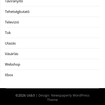
Távirányító
Tehetségkutató
Televízió
Tok
Utazás
Vásárlás
Webshop
Xbox
©2026 Usb3
| Design:
Newspaperly WordPress
Theme