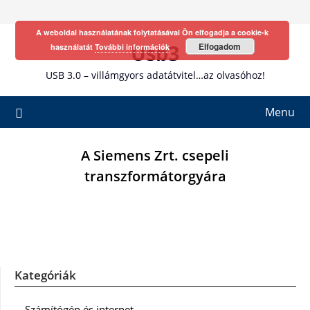
Skip
to
A weboldal használatának folytatásával Ön elfogadja a cookie-k
content
Usb3
Elfogadom
használatát
További információk
USB 3.0 – villámgyors adatátvitel…az olvasóhoz!
Menu
A Siemens Zrt. csepeli
transzformátorgyára
Kategóriák
Számítógép és internet