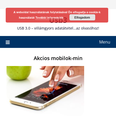
Skip
to
A weboldal használatának folytatásával Ön elfogadja a cookie-k
content
Usb3
Elfogadom
használatát
További információk
USB 3.0 – villámgyors adatátvitel…az olvasóhoz!
Menu
Akcios mobilok-min