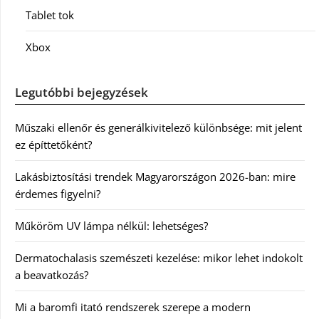
Tablet tok
Xbox
Legutóbbi bejegyzések
Műszaki ellenőr és generálkivitelező különbsége: mit jelent
ez építtetőként?
Lakásbiztosítási trendek Magyarországon 2026-ban: mire
érdemes figyelni?
Műköröm UV lámpa nélkül: lehetséges?
Dermatochalasis szemészeti kezelése: mikor lehet indokolt
a beavatkozás?
Mi a baromfi itató rendszerek szerepe a modern