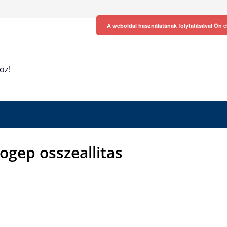
A weboldal használatának folytatásával Ön e
oz!
togep osszeallitas