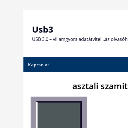
Skip
to
content
Usb3
USB 3.0 – villámgyors adatátvitel…az olvasóh
Kapcsolat
asztali szami