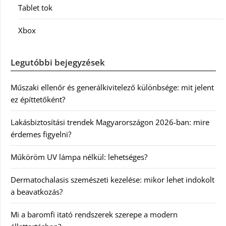
Tablet tok
Xbox
Legutóbbi bejegyzések
Műszaki ellenőr és generálkivitelező különbsége: mit jelent
ez építtetőként?
Lakásbiztosítási trendek Magyarországon 2026-ban: mire
érdemes figyelni?
Műköröm UV lámpa nélkül: lehetséges?
Dermatochalasis szemészeti kezelése: mikor lehet indokolt
a beavatkozás?
Mi a baromfi itató rendszerek szerepe a modern