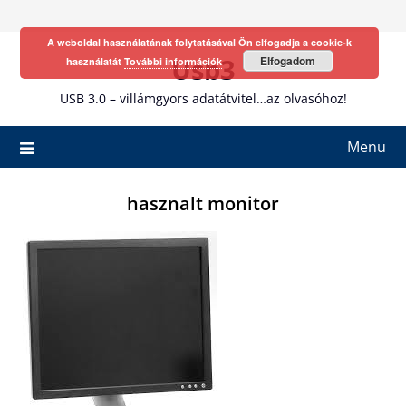
Skip
to
A weboldal használatának folytatásával Ön elfogadja a cookie-k
content
Usb3
Elfogadom
használatát
További információk
USB 3.0 – villámgyors adatátvitel…az olvasóhoz!
Menu
hasznalt monitor