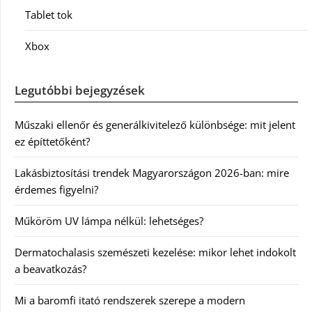
Tablet tok
Xbox
Legutóbbi bejegyzések
Műszaki ellenőr és generálkivitelező különbsége: mit jelent
ez építtetőként?
Lakásbiztosítási trendek Magyarországon 2026-ban: mire
érdemes figyelni?
Műköröm UV lámpa nélkül: lehetséges?
Dermatochalasis szemészeti kezelése: mikor lehet indokolt
a beavatkozás?
Mi a baromfi itató rendszerek szerepe a modern