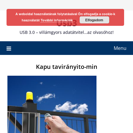
Skip
to
A weboldal használatának folytatásával Ön elfogadja a cookie-k
content
Usb3
Elfogadom
használatát
További információk
USB 3.0 – villámgyors adatátvitel…az olvasóhoz!
Menu
Kapu tavirányito-min