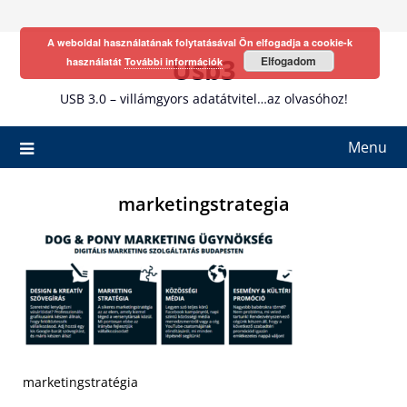
Skip
to
A weboldal használatának folytatásával Ön elfogadja a cookie-k
content
Usb3
Elfogadom
használatát
További információk
USB 3.0 – villámgyors adatátvitel…az olvasóhoz!
Menu
marketingstrategia
marketingstratégia