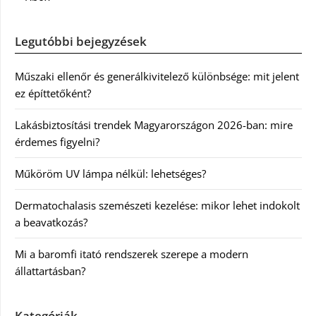
Legutóbbi bejegyzések
Műszaki ellenőr és generálkivitelező különbsége: mit jelent
ez építtetőként?
Lakásbiztosítási trendek Magyarországon 2026-ban: mire
érdemes figyelni?
Műköröm UV lámpa nélkül: lehetséges?
Dermatochalasis szemészeti kezelése: mikor lehet indokolt
a beavatkozás?
Mi a baromfi itató rendszerek szerepe a modern
állattartásban?
Kategóriák