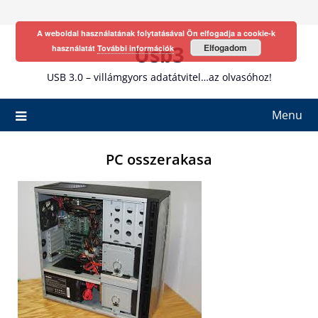
Skip
to
A weboldal használatának folytatásával Ön elfogadja a cookie-k
content
Usb3
Elfogadom
használatát
További információk
USB 3.0 – villámgyors adatátvitel…az olvasóhoz!
Menu
PC osszerakasa