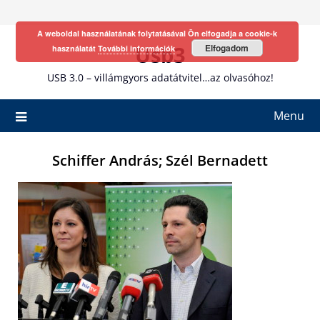
Skip
to
A weboldal használatának folytatásával Ön elfogadja a cookie-k
content
Usb3
Elfogadom
használatát
További információk
USB 3.0 – villámgyors adatátvitel…az olvasóhoz!
Menu
Schiffer András; Szél Bernadett