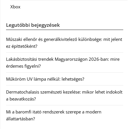
Xbox
Legutóbbi bejegyzések
Műszaki ellenőr és generálkivitelező különbsége: mit jelent
ez építtetőként?
Lakásbiztosítási trendek Magyarországon 2026-ban: mire
érdemes figyelni?
Műköröm UV lámpa nélkül: lehetséges?
Dermatochalasis szemészeti kezelése: mikor lehet indokolt
a beavatkozás?
Mi a baromfi itató rendszerek szerepe a modern
állattartásban?